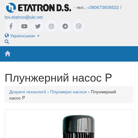
- тел.:
+380673608522
/
tov.etatron@ukr.net
Українською
Плунжерний насос P
Дозуючі технології
›
Плунжерні насоси
› Плунжерний
насос P