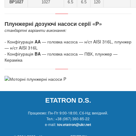
BP1027
1027
6.5
6.5
120
Плунжерні дозуючі насоси серії «P»
стандартні варіанти виконання:
- Конфігурація
AA
— головка насоса — н/ст AISI 316L, плунжер
— н/ст AISI 316L
- Конфігурація
BA
— головка насоса — ПВХ, плунжер —
Кераміка
ETATRON D.S.
Працюємо: Пн-Пт 9:00-18:00, Сб-Нд: вихідний.
Тел.:
+38 (067) 360-85-22
e-mail:
tov.etatron@ukr.net