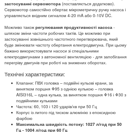
застосуванні сервомотора
(поставляється додатково).
Сервомотор самостійно обертає мікрометричну ручку насоса і
управляється вхідним сигналом 4-20 mA або 0-10V DC.
Можливо також
регулювання продуктивності насоса
-
шляхом зміни частоти робочих тактів. Це можливо при
застосуванні зовнішнього частотного перетворювача, який
буде змінювати частоту обертання електродвигуна. При цьому
бажано використовувати насоси зі спеціальними
електродвигунами з автономної вентиляцією - для запобігання
перегріву двигунів при роботі на знижених оборотах.
Технічні характеристики:
Клапани: ПВХ головка – подвійні кульові крани, за
винятком поршня Φ95 з однією кулькою – головка
AISI316L – одна кулька, за винятком поршня Φ16 і Φ30 з
подвійними кульками
Частота: 60, 103 і 120 ударів/хв при 50 Гц
Корпус із литого під тиском алюмінію з епоксидною
фарбою
Максимальна швидкість потоку: 1027 л/год при 50
Гц - 1004 л/год при 60 Гц