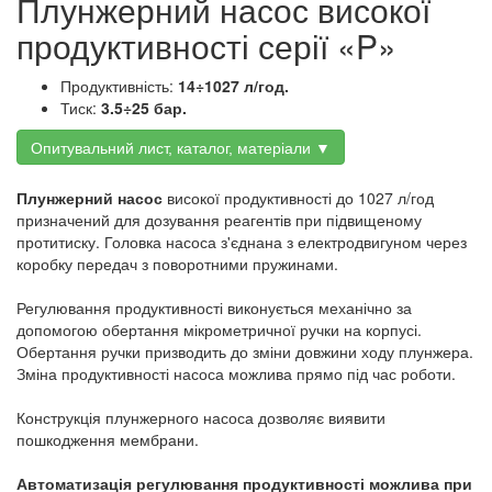
Плунжерний насос високої
продуктивності серії «P»
Продуктивність:
14÷1027 л/год.
Тиск:
3.5÷25 бар.
Опитувальний лист, каталог, матеріали ▼
Плунжерний насос
високої продуктивності до 1027 л/год
призначений для дозування реагентів при підвищеному
протитиску. Головка насоса з'єднана з електродвигуном через
коробку передач з поворотними пружинами.
Регулювання продуктивності виконується механічно за
допомогою обертання мікрометричної ручки на корпусі.
Обертання ручки призводить до зміни довжини ходу плунжера.
Зміна продуктивності насоса можлива прямо під час роботи.
Конструкція плунжерного насоса дозволяє виявити
пошкодження мембрани.
Автоматизація регулювання продуктивності можлива при