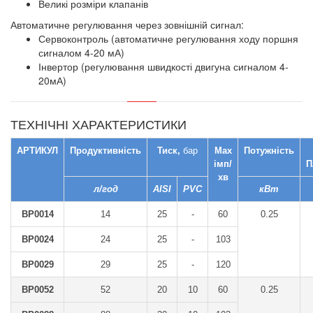
Великі розміри клапанів
Автоматичне регулювання через зовнішній сигнал:
Сервоконтроль (автоматичне регулювання ходу поршня
сигналом 4-20 мА)
Інвертор (регулювання швидкості двигуна сигналом 4-
20мА)
ТЕХНІЧНІ ХАРАКТЕРИСТИКИ
АРТИКУЛ
Продуктивність
Тиск,
бар
Max
Потужність
імп/
П
хв
л/год
AISI
PVC
кВт
BP0014
14
25
-
60
0.25
BP0024
24
25
-
103
BP0029
29
25
-
120
BP0052
52
20
10
60
0.25