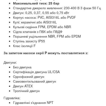
Максимальний тиск: 25 бар
Стандартне джерело живлення: 230-400 В 3 фази 50 Гц
Двигун: 0,25, 0,37, 0,55 або 0,75 кВт
Корпус насоса: PVC, AISI316L або PVDF
Кулі: керамічні або AISI316L
Кульові сидіння FPM, EPDM або NBR
Сідла клапанів з ПВХ або ПВДФ
Поршневі ущільнення NBR, FPM або EPDM
Ступінь захисту IP55
Клас ізоляції F
За запитом насоси серії P можуть поставлятися з:
Двигуни:
Без двигуна
Сертифікація двигуна UL/CSA
Однофазний двигун
Самовентильований двигун
Двигун ATEX
Тропічний двигун
Гідравліка:
Гідравлічні з'єднання NPT