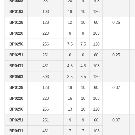
BP0088
88
20
10
103
BP0103
103
18
10
120
BP0128
128
12
10
60
0.25
BP0220
220
9
9
103
BP0256
256
7.5
7.5
120
BP0251
251
6
6
60
0.25
BP0431
431
4.5
4.5
103
BP0503
503
3.5
3.5
120
BP0128
128
18
10
60
0.37
BP0220
220
16
10
103
BP0256
256
13
10
120
BP0251
251
9
9
60
0.37
BP0431
431
7
7
103