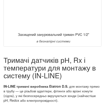
Захищений занурювальний тримач PVC 1/2"
в безнапірні системи
Тримачі датчиків рН, Rx і
температури для монтажу в
систему (IN-LINE)
IN-LINE тримачі виробника Etatron D.S.
для монтажу прямо
в трубу — це різьбові адаптери, фітинги або врізні хомути
(сідла), у які безпосередньо вкручуються зонди (найчастіше
pH, Redox або електропровідності).