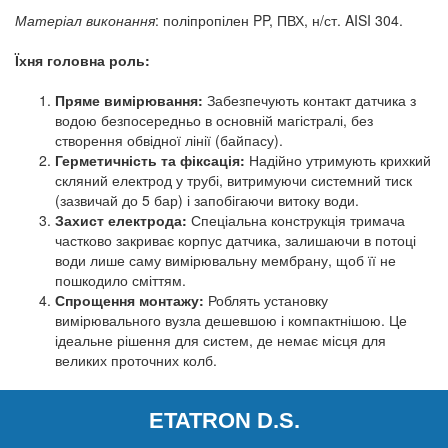
Матеріал виконання
: поліпропілен PP, ПВХ, н/ст. AISI 304.
Їхня головна роль:
Пряме вимірювання:
Забезпечують контакт датчика з
водою безпосередньо в основній магістралі, без
створення обвідної лінії (байпасу).
Герметичність та фіксація:
Надійно утримують крихкий
скляний електрод у трубі, витримуючи системний тиск
(зазвичай до 5 бар) і запобігаючи витоку води.
Захист електрода:
Спеціальна конструкція тримача
частково закриває корпус датчика, залишаючи в потоці
води лише саму вимірювальну мембрану, щоб її не
пошкодило сміттям.
Спрощення монтажу:
Роблять установку
вимірювального вузла дешевшою і компактнішою. Це
ідеальне рішення для систем, де немає місця для
великих проточних колб.
ETATRON D.S.