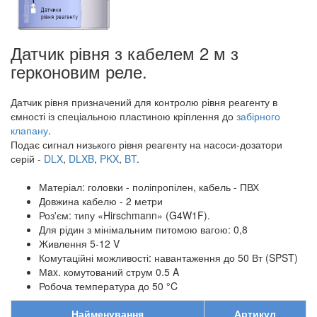
Датчик рівня з кабелем 2 м з
герконовим реле.
Датчик рівня призначений для контролю рівня реагенту в
ємності із спеціальною пластиною кріплення до
забірного
клапану
.
Подає сигнал низького рівня реагенту на насоси-дозатори
серій -
DLX
,
DLXB
,
PKX
,
BT
.
Матеріал: головки - поліпропілен, кабель - ПВХ
Довжина кабелю - 2 метри
Роз'єм: типу «Hirschmann» (G4W1F).
Для рідин з мінімальним питомою вагою: 0,8
Живлення 5-12 V
Комутаційні можливості: навантаження до 50 Вт (SPST)
Мax. комутований струм 0.5 A
Робоча температура до 50 °C
Найменування
Артикул