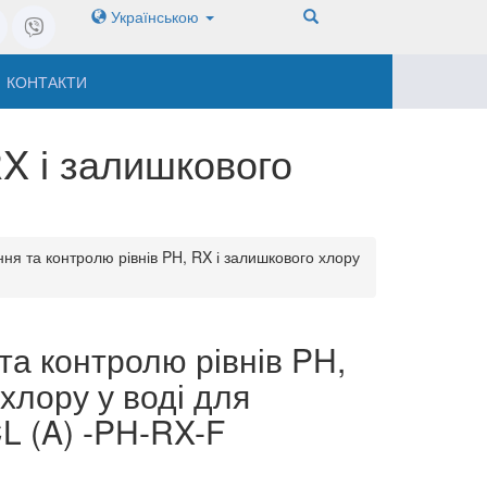
Українською
КОНТАКТИ
X і залишкового
ня та контролю рівнів PH, RX і залишкового хлору
а контролю рівнів PH,
 хлору у воді для
L (A) -PH-RX-F