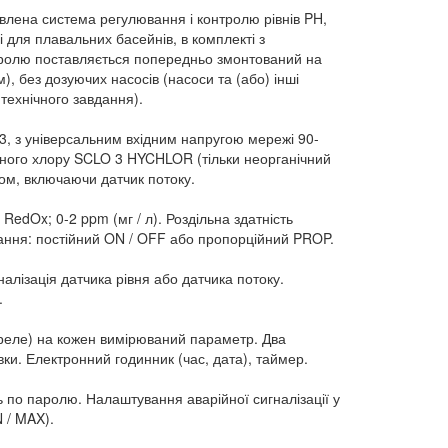
лена ​​система регулювання і контролю рівнів PH,
і для плавальних басейнів, в комплекті з
ролю поставляється попередньо змонтований на
), без дозуючих насосів (насоси та (або) інші
 технічного завдання).
3, з універсальним вхідним напругою мережі 90-
ного хлору SCLO 3 HYCHLOR (тільки неорганічний
ом, включаючи датчик потоку.
RedOx; 0-2 ppm (мг / л). Роздільна здатність
вання: постійний ON / OFF або пропорційний PROP.
алізація датчика рівня або датчика потоку.
.
реле) на кожен вимірюваний параметр. Два
ки. Електронний годинник (час, дата), таймер.
по паролю. Налаштування аварійної сигналізації у
N / MAX).