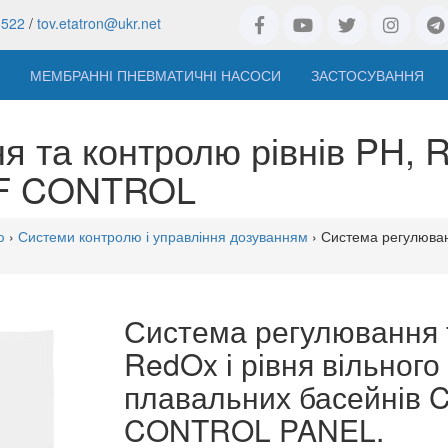
8522
/
tov.etatron@ukr.net
МЕМБРАННІ ПНЕВМАТИЧНІ НАСОСИ
ЗАСТОСУВАННЯ
 та контролю рівнів PH, R
-F CONTROL
ю
›
Системи контролю і управління дозуванням
› Система регулюван
Система регулювання т
RedOx і рівня вільного
плавальних басейнів C
CONTROL PANEL.