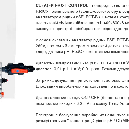
CL (A) -PH-RX-F CONTROL
- попередньо встанов
RedOx і рівня вільного (залишкового) хлору в вод
аналізатором рідини eSELECT-B3. Система конт
пластиковій хімічно стійкою панелі (400х600х8 мм
виконуючі пристрої - підбираються відповідно до
В основі системи - аналізатор рідини ESELECT-B
260V, проточний амперометрический датчик віль
хлор), датчики рН, RedOx з монтажним комплект
Діапазони вимірювань: 0-14 рН; -1000 + 1400 mV 
дисплея: 0,01 рН; 1 mV; 0,01 ppm. Режими дозу
Затримка дозування при включенні системи. Сигн
Блокування вироблених налаштувань по паролю
Два незалежних виходу ON / OFF (безконтактне 
незалежних виходи 4-20 mA на кожну Точку Устав
Електронне блокування вироблених налаштувань 
розмірі граничної концентрацій рівнів рН / Cl (MI