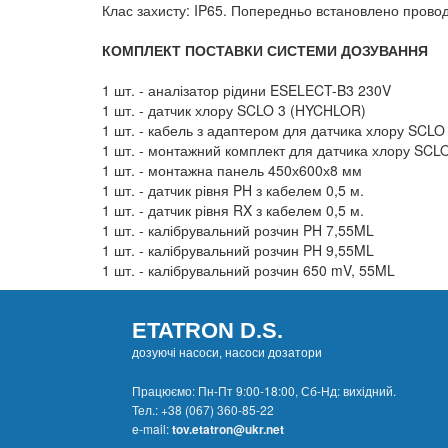
Клас захисту: IP65. Попередньо встановлено проводк
КОМПЛЕКТ ПОСТАВКИ СИСТЕМИ ДОЗУВАННЯ
1 шт. - аналізатор рідини ESELECT-B3 230V
1 шт. - датчик хлору SCLO 3 (HYCHLOR)
1 шт. - кабель з адаптером для датчика хлору SCL
1 шт. - монтажний комплект для датчика хлору SC
1 шт. - монтажна панель 450х600х8 мм
1 шт. - датчик рівня PH з кабелем 0,5 м.
1 шт. - датчик рівня RX з кабелем 0,5 м.
1 шт. - калібрувальний розчин PH 7,55ML
1 шт. - калібрувальний розчин PH 9,55ML
1 шт. - калібрувальний розчин 650 mV, 55ML
ETATRON D.S.
дозуючі насоси, насоси дозатори
Працюємо: Пн-Пт 9:00-18:00, Сб-Нд: вихідний.
Тел.:
+38 (067) 360-85-22
e-mail:
tov.etatron@ukr.net