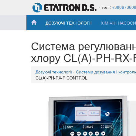
- тел.:
+38067360
ДОЗУЮЧІ ТЕХНОЛОГІЇ
ХІМІЧНІ НАСОСИ
Система регулювання
хлору CL(A)-PH-RX
Дозуючі технології
›
Системи дозування і контрол
CL(A)-PH-RX-F CONTROL