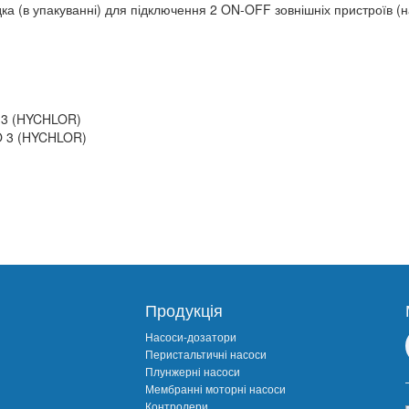
а (в упакуванні) для підключення 2 ON-OFF зовнішніх пристроїв (на
O 3 (HYCHLOR)
LO 3 (HYCHLOR)
Продукція
Насоси-дозатори
Перистальтичні насоси
Плунжерні насоси
Мембранні моторні насоси
Контролери