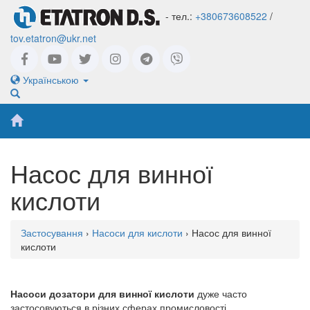
- тел.:
+380673608522
/
tov.etatron@ukr.net
Українською
Насос для винної
кислоти
Застосування
›
Насоси для кислоти
› Насос для винної
кислоти
Насоси дозатори для винної кислоти
дуже часто
застосовуються в різних сферах промисловості.