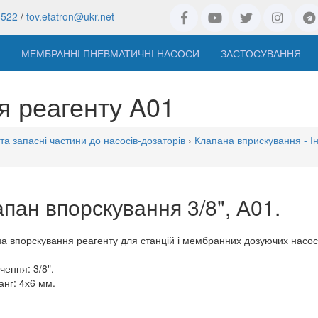
8522
/
tov.etatron@ukr.net
МЕМБРАННІ ПНЕВМАТИЧНІ НАСОСИ
ЗАСТОСУВАННЯ
я реагенту A01
та запасні частини до насосів-дозаторів
›
Клапана вприскування - І
пан впорскування 3/8", А01.
а впорскування реагенту для станцій і мембранних дозуючих насосі
чення: 3/8".
анг: 4х6 мм.