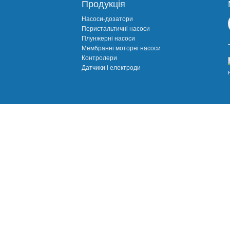
Продукція
Насоси-дозатори
Перистальтичні насоси
Плунжерні насоси
Мембранні моторні насоси
Контролери
Датчики і електроди