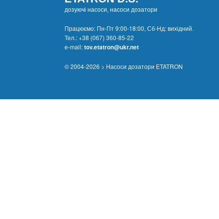
дозуючі насоси, насоси дозатори
Працюємо: Пн-Пт 9:00-18:00, Сб-Нд: вихідний.
Тел.:
+38 (067) 360-85-22
e-mail:
tov.etatron@ukr.net
© 2004-2026 > Насоси дозатори ETATRON