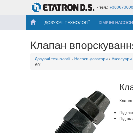
- тел.:
+38067360
ДОЗУЮЧІ ТЕХНОЛОГІЇ
ХІМІЧНІ НАСОСИ
Клапан впорскуванн
Дозуючі технології
›
Насоси-дозатори
›
Аксесуари 
A01
Кла
Клапан
Підклю
Під шл