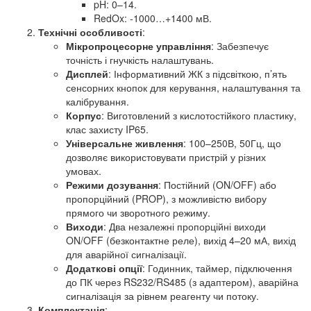
pH: 0–14.
RedOx: -1000…+1400 мВ.
Технічні особливості
:
Мікропроцесорне управління
: Забезпечує
точність і гнучкість налаштувань.
Дисплей
: Інформативний ЖК з підсвіткою, п’ять
сенсорних кнопок для керування, налаштування та
калібрування.
Корпус
: Виготовлений з кислотостійкого пластику,
клас захисту IP65.
Універсальне живлення
: 100–250В, 50Гц, що
дозволяє використовувати пристрій у різних
умовах.
Режими дозування
: Постійний (ON/OFF) або
пропорційний (PROP), з можливістю вибору
прямого чи зворотного режиму.
Виходи
: Два незалежні пропорційні виходи
ON/OFF (безконтактне реле), вихід 4–20 мА, вихід
для аварійної сигналізації.
Додаткові опції
: Годинник, таймер, підключення
до ПК через RS232/RS485 (з адаптером), аварійна
сигналізація за рівнем реагенту чи потоку.
Комплектація
: