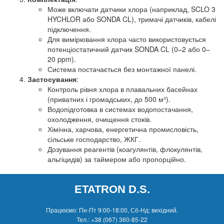
Може включати датчики хлора (наприклад, SCLO 3
HYCHLOR або SONDA CL), тримачі датчиків, кабелі
підключення.
Для вимірювання хлора часто використовується
потенціостатичний датчик SONDA CL (0–2 або 0–
20 ppm).
Система постачається без монтажної панелі.
Застосування
:
Контроль рівня хлора в плавальних басейнах
(приватних і громадських, до 500 м³).
Водопідготовка в системах водопостачання,
охолодження, очищення стоків.
Хімічна, харчова, енергетична промисловість,
сільське господарство, ЖКГ.
Дозування реагентів (коагулянтів, флокулянтів,
альгіцидів) за таймером або пропорційно.
ETATRON D.S.
Працюємо: Пн-Пт 9:00-18:00, Сб-Нд: вихідний.
Тел.:
+38 (067) 360-85-22