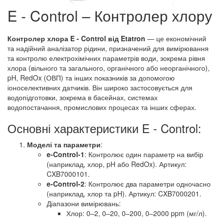
E - Control – Контролер хлору
Контролер хлора E - Control від Etatron
— це економічний
та надійний аналізатор рідини, призначений для вимірювання
та контролю електрохімічних параметрів води, зокрема рівня
хлора (вільного та загального, органічного або неорганічного),
pH, RedOx (ОВП) та інших показників за допомогою
іоноселективних датчиків. Він широко застосовується для
водопідготовки, зокрема в басейнах, системах
водопостачання, промислових процесах та інших сферах.
Основні характеристики E - Control:
Моделі та параметри
:
e-Control-1
: Контролює один параметр на вибір
(наприклад, хлор, pH або RedOx). Артикул:
CXB7000101.
e-Control-2
: Контролює два параметри одночасно
(наприклад, хлор та pH). Артикул: CXB7000201.
Діапазони вимірювань:
Хлор: 0–2, 0–20, 0–200, 0–2000 ppm (мг/л).