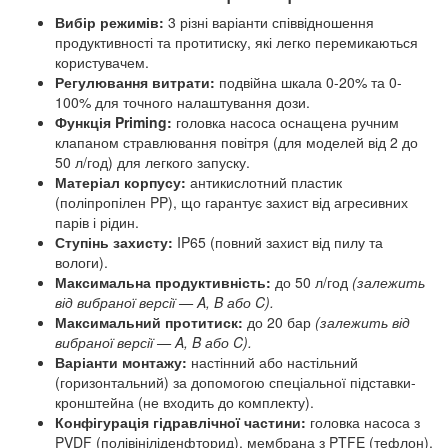
Вибір режимів:
3 різні варіанти співвідношення
продуктивності та протитиску, які легко перемикаються
користувачем.
Регулювання витрати:
подвійна шкала 0-20% та 0-
100% для точного налаштування дози.
Функція Priming:
головка насоса оснащена ручним
клапаном стравлювання повітря (для моделей від 2 до
50 л/год) для легкого запуску.
Матеріал корпусу:
антикислотний пластик
(поліпропілен PP), що гарантує захист від агресивних
парів і рідин.
Ступінь захисту:
IP65 (повний захист від пилу та
вологи).
Максимальна продуктивність:
до 50 л/год
(залежить
від вибраної версії — A, B або C).
Максимальний протитиск:
до 20 бар
(залежить від
вибраної версії — A, B або C).
Варіанти монтажу:
настінний або настільний
(горизонтальний) за допомогою спеціальної підставки-
кронштейна (не входить до комплекту).
Конфігурація гідравлічної частини:
головка насоса з
PVDF (полівініліденфторид), мембрана з PTFE (тефлон),