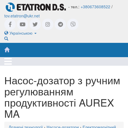
- тел.:
+380673608522
/
tov.etatron@ukr.net
Українською
Насос-дозатор з ручним
регулюванням
продуктивності AUREX
MA
Дозуючі технології
›
Насоси-дозатори
›
Електромагнітний