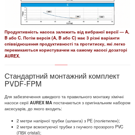
Продуктивність насоса залежить від вибраної версії — A,
B або C. Потім версія (A, B або C) має 3 різні варіанти
співвідношення продуктивності та протитиску, які легко
перемикаються користувачем на самому насосі дозаторі
AUREX.
Стандартний монтажний комплект
PVDF-FPM
Для забезпечення швидкого та правильного монтажу хімічні
насоси серії
AUREX MA
постачаються з оригінальним набором
аксесуарів, до якого входить:
2 метри напірної трубки (шланга) з PE (поліетилен);
2 метри всмоктуючої трубки з гнучкого прозорого PVC
(ПВХ cristal);