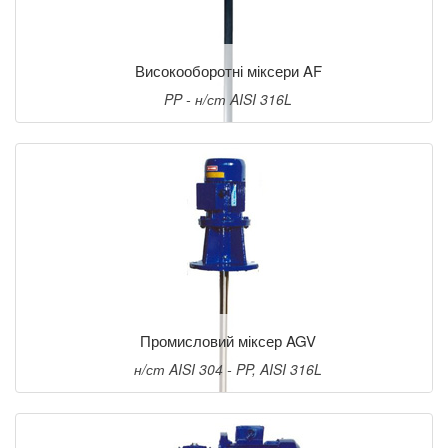
Високооборотні міксери AF
PP - н/ст AISI 316L
Промисловий міксер AGV
н/ст AISI 304 - PP, AISI 316L