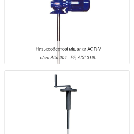
Низькообертові мішалки AGR-V
н/ст AISI 304 - PP, AISI 316L