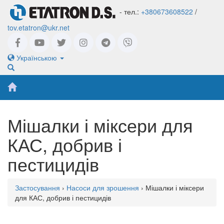
- тел.:
+380673608522
/
tov.etatron@ukr.net
Українською
Мішалки і міксери для
КАС, добрив і
пестицидів
Застосування
›
Насоси для зрошення
› Мішалки і міксери
для КАС, добрив і пестицидів