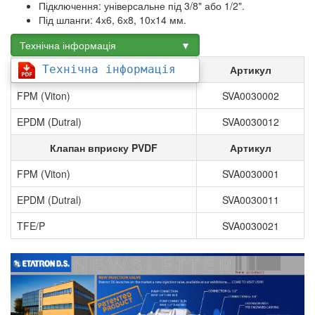
Підключення: універсальне під 3/8" або 1/2".
Під шланги: 4х6, 6х8, 10х14 мм.
Технічна інформація ▼
Клапан вприску PP
Артикул
Технічна інформація
FPM (Viton)
SVA0030002
EPDM (Dutral)
SVA0030012
Клапан вприску PVDF
Артикул
FPM (Viton)
SVA0030001
EPDM (Dutral)
SVA0030011
TFE/P
SVA0030021