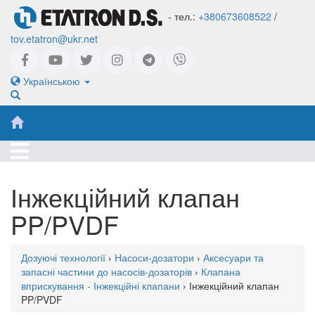
- тел.:
+380673608522
/
tov.etatron@ukr.net
Українською
Інжекційний клапан
PP/PVDF
Дозуючі технології
›
Насоси-дозатори
›
Аксесуари та
запасні частини до насосів-дозаторів
›
Клапана
вприскування - Інжекційні клапани
› Інжекційний клапан
PP/PVDF