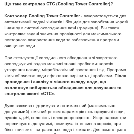
Що таке контролер CTC (Cooling Tower Controller)?
Контролер Cooling Tower Controller
- використовується для
автоматизації подачі хімікатів і біоцидів для запобігання корозії
і накипу в системі охолодження вежі (градирня). Він також
контролює задані значення провідності для максимального
повторного використання води та забезпечення програми
очищення води.
При експлуатації холодильного обладнання зі зворотного
охолоджуючої водою можливі значні проблеми: корозія,
утворення накипу, мікробіологічний зростання і т.д. Програма
хімічної очистки води ефективно вирішить ці проблеми.
Після
проведення і аналізу хімічного складу води, що
охолоджує вибирається обладнання для дозування та
контролю якості «CTC».
Дуже важливо підтримувати оптимальний (максимально
допустимий) хімічний режим параметрів охолоджуючої води,
лужність, pH, солоність і електропровідність. Якщо параметри
перевищують допустимі, неминуча інтенсивна корозія, при
більш низьких - витрачається вода і хімікати. Для всього цього