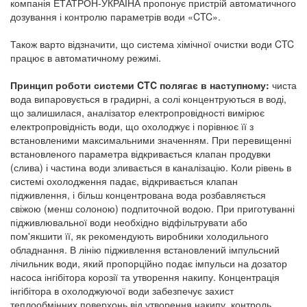
компанія ЕТАТРОН-УКРАЇНА пропонує пристрій автоматичного
дозування і контролю параметрів води «CTC».
Також варто відзначити, що система хімічної очистки води CTC
працює в автоматичному режимі.
Принцип роботи системи CTC полягає в наступному:
чиста
вода випаровується в градирні, а солі концентруються в воді,
що залишилася, аналізатор електропровідності вимірює
електропровідність води, що охолоджує і порівнює її з
встановленими максимальними значенням. При перевищенні
встановленого параметра відкривається клапан продувки
(слива) і частина води зливається в каналізацію. Коли рівень в
системі охолодження падає, відкривається клапан
підживлення, і більш концентрована вода розбавляється
свіжою (менш солоною) подпиточной водою. При приготуванні
підживлювальної води необхідно відфільтрувати або
пом'якшити її, як рекомендують виробники холодильного
обладнання. В лінію підживлення встановлений імпульсний
лічильник води, який пропорційно подає імпульси на дозатор
насоса інгібітора корозії та утворення накипу. Концентрація
інгібітора в охолоджуючої води забезпечує захист
теплообмінних поверхонь від утворення накипу, контроль