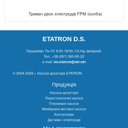
Тримач двох електродів FPM (колба)
ETATRON D.S.
Працюємо: Пн-Пт 9:00-18:00, Сб-Нд: вихідний.
Тел.:
+38 (067) 360-85-22
e-mail:
tov.etatron@ukr.net
© 2004-2026 > Насоси дозатори ETATRON
Продукція
Насоси-дозатори
Перистальтичні насоси
Плунжерні насоси
Мембранні моторні насоси
Контролери
Датчики і електроди
Ми в соцмережах