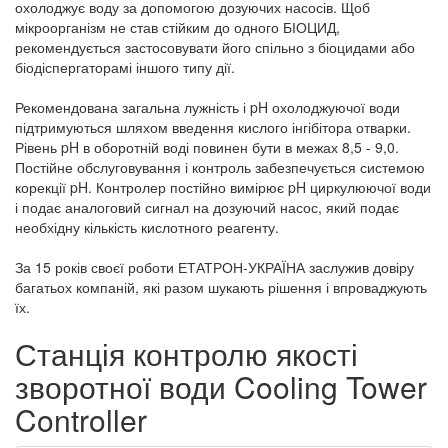
охолоджує воду за допомогою дозуючих насосів. Щоб
мікроорганізм не став стійким до одного БІОЦИД,
рекомендується застосовувати його спільно з біоцидами або
біодіспергаторамі іншого типу дії.
Рекомендована загальна лужність і pH охолоджуючої води
підтримуються шляхом введення кислого інгібітора отварки.
Рівень pH в оборотній воді повинен бути в межах 8,5 - 9,0.
Постійне обслуговування і контроль забезпечується системою
корекції pH. Контролер постійно вимірює pH циркулюючої води
і подає аналоговий сигнал на дозуючий насос, який подає
необхідну кількість кислотного реагенту.
За 15 років своєї роботи ЕТАТРОН-УКРАЇНА заслужив довіру
багатьох компаній, які разом шукають рішення і впроваджують
їх.
Станція контролю якості
зворотної води Cooling Tower
Controller