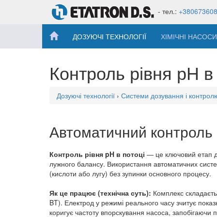
- тел.:
+38067360
ДОЗУЮЧІ ТЕХНОЛОГІЇ
ХІМІЧНІ НАСОСИ
Контроль рівня рН в
Дозуючі технології
›
Системи дозування і контрол
Автоматичний контроль 
Контроль рівня pH в потоці
— це ключовий етап дл
лужного балансу. Використання автоматичних систем
(кислоти або лугу) без зупинки основного процесу.
Як це працює (технічна суть):
Комплекс складаєтьс
BT). Електрод у режимі реального часу зчитує показ
коригує частоту впорскування насоса, запобігаючи