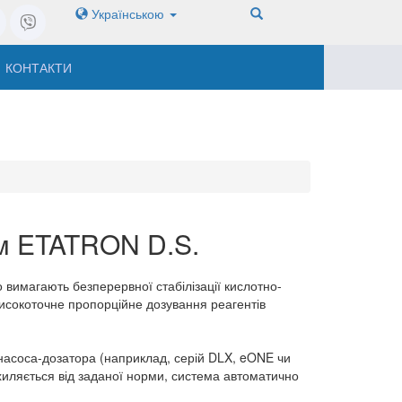
Українською
КОНТАКТИ
ям ETATRON D.S.
 вимагають безперервної стабілізації кислотно-
исокоточне пропорційне дозування реагентів
 насоса-дозатора (наприклад, серій DLX, eONE чи
дхиляється від заданої норми, система автоматично