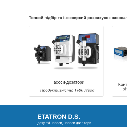
Точний підбір та інженерний розрахунок насоса
Насоси-дозатори
Конт
рН
Продуктивність: 1÷80 л/год
ETATRON D.S.
дозуючі насоси, насоси дозатори