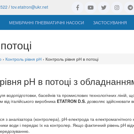
8522
/
tov.etatron@ukr.net
МЕМБРАННІ ПНЕВМАТИЧНІ НАСОСИ
ЗАСТОСУВАННЯ
 потоці
ю
›
Контроль рівня рН
› Контроль рівня рН в потоці
рівня pH в потоці з обладнанн
я водопідготовки, басейнів та промислових технологічних ліній, що
 від італійського виробника
ETATRON D.S.
дозволяє здійснювати в
я з аналізатора (контролера), pH-електрода та електромагнітного
ники води і передає їх на контролер. Якщо фактичний рівень pH ві
 передозуванню.