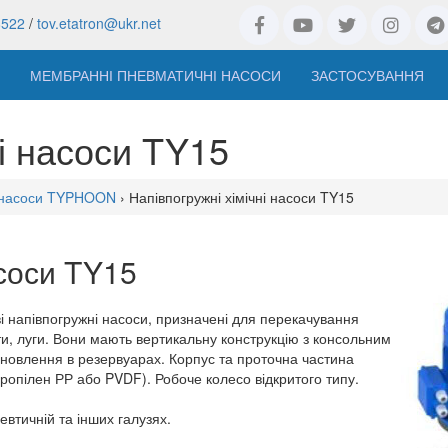
8522
/
tov.etatron@ukr.net
МЕМБРАННІ ПНЕВМАТИЧНІ НАСОСИ
ЗАСТОСУВАННЯ
ні насоси TY15
ні насоси TYPHOON
› Напівпогружні хімічні насоси TY15
асоси TY15
ві напівпогружні насоси, призначені для перекачування
и, луги. Вони мають вертикальну конструкцію з консольним
тановлення в резервуарах. Корпус та проточна частина
пропілен РР або PVDF). Робоче колесо відкритого типу.
евтичній та інших галузях.