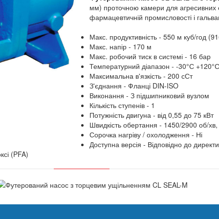
мм) проточною камери для агресивних сі
фармацевтичній промисловості і гальван
Макс. продуктивність - 550 м куб/год (91
Макс. напір - 170 м
Макс. робочий тиск в системі - 16 бар
Температурний діапазон - -30°С +120°
Максимальна в'язкість - 200 сСт
З'єднання - Фланці DIN-ISO
Виконання - З підшипниковий вузлом
Кількість ступенів - 1
Потужність двигуна - від 0,55 до 75 кВт
Швидкість обертання - 1450/2900 об/хв,
Сорочка нагріву / охолодження - Ні
Доступна версія - Відповідно до директи
ксі (PFA)