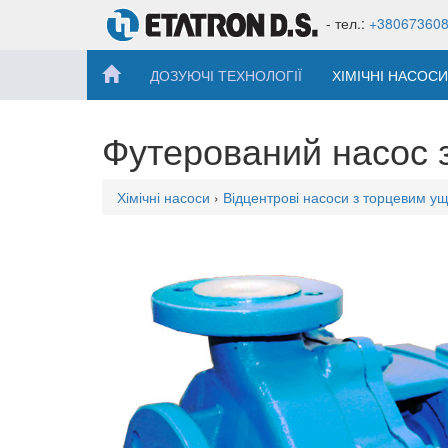
- тел.:
+38067360
ДОЗУЮЧІ ТЕХНОЛОГІЇ
ХІМІЧНІ НАСОСИ
Футерований насос 
Хімічні насоси
›
Відцентрові насоси з торцевим у