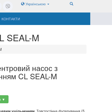
Українською
КОНТАКТИ
CL SEAL-M
M
нтровий насос з
нням CL SEAL-M
и ▼
рцевим ущільненням
. Товстостінна футерування (5