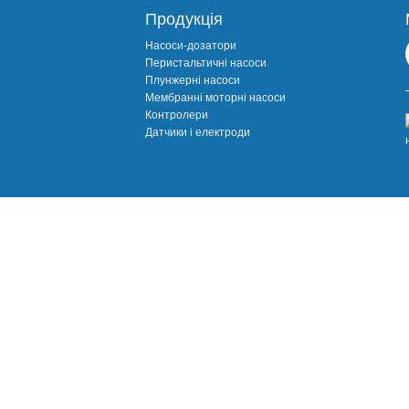
Продукція
Насоси-дозатори
Перистальтичні насоси
Плунжерні насоси
Мембранні моторні насоси
Контролери
Датчики і електроди