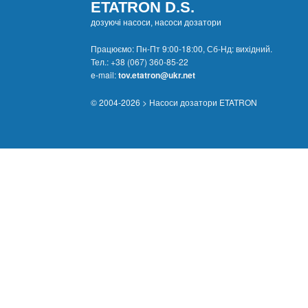
ETATRON D.S.
дозуючі насоси, насоси дозатори
Працюємо: Пн-Пт 9:00-18:00, Сб-Нд: вихідний.
Тел.:
+38 (067) 360-85-22
e-mail:
tov.etatron@ukr.net
© 2004-2026 > Насоси дозатори ETATRON