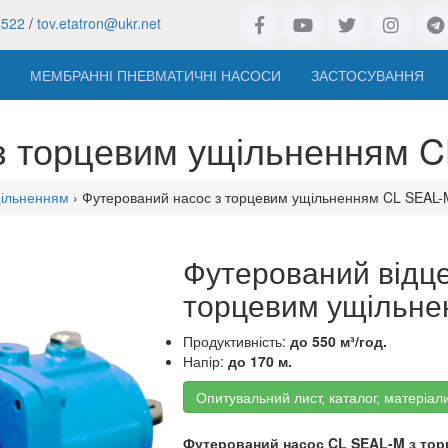
8522
/
tov.etatron@ukr.net
МЕМБРАННІ ПНЕВМАТИЧНІ НАСОСИ
ЗАСТОСУВАННЯ
з торцевим ущільненням 
щільненням
› Футерований насос з торцевим ущільненням CL SEAL-
Футерований відце
торцевим ущільне
Продуктивність:
до 550 м³/год.
Напір:
до 170 м.
Опитувальний лист, каталог, матеріал
Футерований насос CL SEAL-M з то