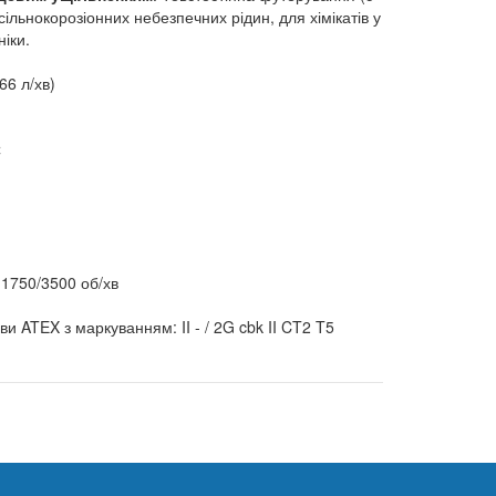
льнокорозіонних небезпечних рідин, для хімікатів у
іки.
66 л/хв)
С
 1750/3500 об/хв
ви ATEX з маркуванням: II - / 2G cbk II CT2 T5