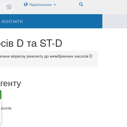
Українською
КОНТАКТИ
сів D та ST-D
апани вприску реагенту до мембранних насосів D
генту
асосів.