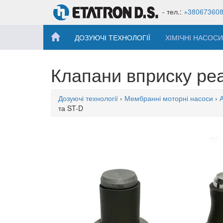
- тел.:
+38067360
ДОЗУЮЧІ ТЕХНОЛОГІЇ
ХІМІЧНІ НАСОСИ
Клапани вприску реа
Дозуючі технології
›
Мембранні моторні насоси
›
та ST-D