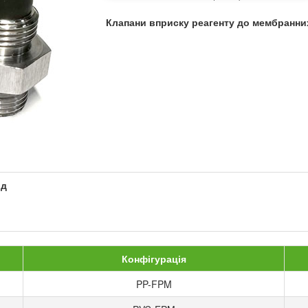
Клапани вприску реагенту до мембранних
од
Конфігурація
PP-FPM