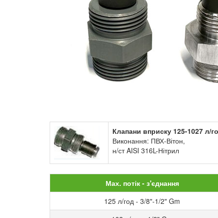
Клапани вприску 125-1027 л/г
Виконання: ПВХ-Вітон,
н/ст AISI 316L-Нітрил
Мах. потік - з'єднання
125 л/год - 3/8"-1/2" Gm