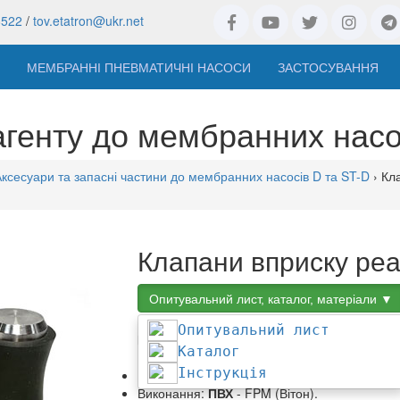
8522
/
tov.etatron@ukr.net
МЕМБРАННІ ПНЕВМАТИЧНІ НАСОСИ
ЗАСТОСУВАННЯ
генту до мембранних насо
Аксесуари та запасні частини до мембранних насосів D та ST-D
› Кл
Клапани вприску реа
Опитувальний лист, каталог, матеріали ▼
Опитувальний лист
Клапани вприску реагенту
для дозуючих н
Каталог
Інструкція
Виконання:
н/ст AISI 316L
- NBR (Нітрил).
Виконання:
ПВХ
- FPM (Вітон).