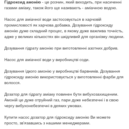
Гідроксид амонію
- це розчин, який виходить, при насиченні
газами аміаку, також його ще називають - аміачною водою.
Насос для аміачної води застосовується в харчовій
промисловості як харчова добавка. Дозування гідроксиду
амонію дуже складний процес, в якому дуже важлива точність,
адже у великих кількостях він шкідливий для організму людини.
Дозування гідрату амонію при виготовленні азотних добрив.
Насос для аміачної води у виробництві соди.
Дозування їдкого амонію у виробництві барвників. Дозування
гідроксиду амонію використовується у виготовленні фарби для
волосся.
Дозатор для гідрату аміаку повинен бути вибухозахищеним.
Амоній це дуже отруйний газ, пари дуже небезпечні і в свою
чергу вибухонебезпечні в деяких умовах.
Купити насос дозатор для гідроксиду амонію Ви можете
просто, зв'язавшись з нашими менеджерами.