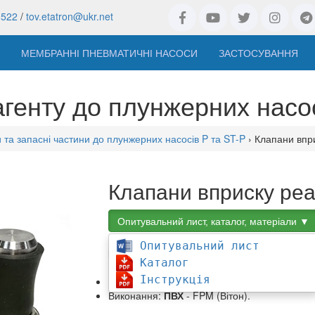
8522
/
tov.etatron@ukr.net
МЕМБРАННІ ПНЕВМАТИЧНІ НАСОСИ
ЗАСТОСУВАННЯ
генту до плунжерних насос
 та запасні частини до плунжерних насосів P та ST-P
› Клапани впри
Клапани вприску реа
Опитувальний лист, каталог, матеріали ▼
Опитувальний лист
Клапани вприску реагенту
для дозуючих н
Каталог
Інструкція
Виконання:
н/ст AISI 316L
- NBR (Нітрил).
Виконання:
ПВХ
- FPM (Вітон).