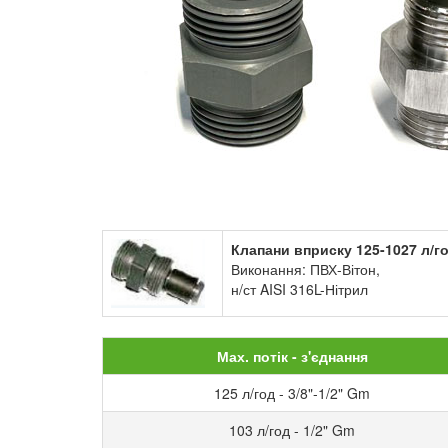
Клапани вприску 125-1027 л/г
Виконання: ПВХ-Вітон,
н/ст AISI 316L-Нітрил
Мах. потік - з'єднання
125 л/год - 3/8"-1/2" Gm
103 л/год - 1/2" Gm