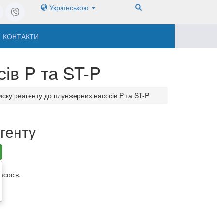
Українською
КОНТАКТИ
ів P та ST-P
ску реагенту до плунжерних насосів P та ST-P
генту
асосів.