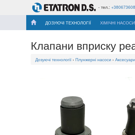
- тел.:
+38067360
ДОЗУЮЧІ ТЕХНОЛОГІЇ
ХІМІЧНІ НАСОСИ
Клапани вприску реа
Дозуючі технології
›
Плунжерні насоси
›
Аксесуари