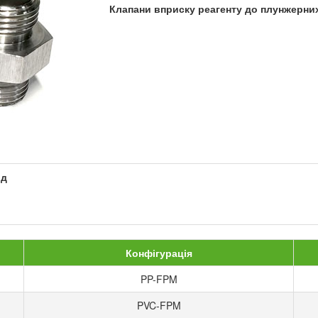
Клапани вприску реагенту до плунжерних
од
Конфігурація
PP-FPM
PVC-FPM