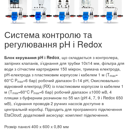
Система контролю та
регулювання pH і Redox
Блок керування pH і Redox
, що складається з контролера,
запірних клапанів, з’єднання для трубки 10x14 мм, фільтра для
води з сітчастим картриджем 150 мікрон, тримача електрода,
pH-електрода з пластиковим корпусом і кабелем 1 м (T
=
max
60°C P
=6 бар) робочий діапазон 0÷14 рН, Окислювально-
max
відновний електрод (RX) із пластиковим корпусом із кабелем 1
м (T
=60°C P
=6 бар) робочий діапазон ±1000 мВ, 4
max
max
пляшки з буферним розчином по 55 мл (pH 4, 7, 9 і Redox 650
мВ), з’єднання проводів 2 ручних насосів доступне в
центральній коробці. Підходить для програмного підключення
EtaCloud; додатковий аксесуар: комплект підключення.
Розмір панелі 400 х 600 х 0,80 мм