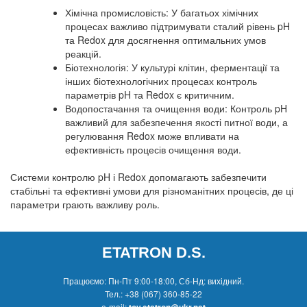
Хімічна промисловість: У багатьох хімічних
процесах важливо підтримувати сталий рівень pH
та Redox для досягнення оптимальних умов
реакцій.
Біотехнологія: У культурі клітин, ферментації та
інших біотехнологічних процесах контроль
параметрів pH та Redox є критичним.
Водопостачання та очищення води: Контроль pH
важливий для забезпечення якості питної води, а
регулювання Redox може впливати на
ефективність процесів очищення води.
Системи контролю pH і Redox допомагають забезпечити
стабільні та ефективні умови для різноманітних процесів, де ці
параметри грають важливу роль.
ETATRON D.S.
Працюємо: Пн-Пт 9:00-18:00, Сб-Нд: вихідний.
Тел.:
+38 (067) 360-85-22
e-mail:
tov.etatron@ukr.net