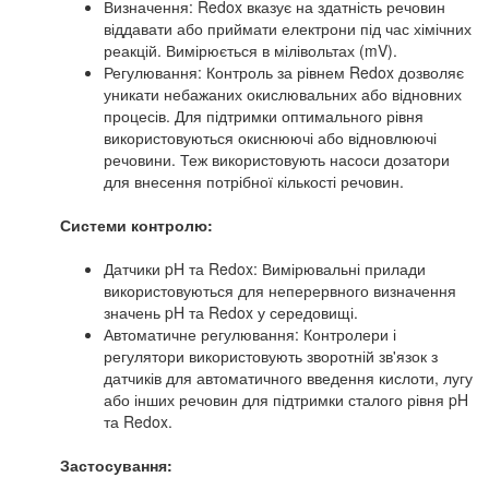
Визначення: Redox вказує на здатність речовин
віддавати або приймати електрони під час хімічних
реакцій. Вимірюється в мілівольтах (mV).
Регулювання: Контроль за рівнем Redox дозволяє
уникати небажаних окислювальних або відновних
процесів. Для підтримки оптимального рівня
використовуються окиснюючі або відновлюючі
речовини. Теж використовують насоси дозатори
для внесення потрібної кількості речовин.
Системи контролю:
Датчики pH та Redox: Вимірювальні прилади
використовуються для неперервного визначення
значень pH та Redox у середовищі.
Автоматичне регулювання: Контролери і
регулятори використовують зворотній зв'язок з
датчиків для автоматичного введення кислоти, лугу
або інших речовин для підтримки сталого рівня pH
та Redox.
Застосування: