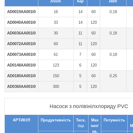
л/год.
бар
кВт
AD0019AA001I0
16
14
60
0,18
AD0040AA001I0
33
14
120
AD0036AA001I0
30
11
60
0,18
AD0072AA001I0
60
11
120
AD0073AA001I0
61
7
60
0,18
AD0148AA001I0
123
6
120
AD0180AA001I0
150
5
60
0,25
AD0360AA001I0
300
5
120
Насоси з полівінілхлориду PVC
АРТИКУЛ
Продуктивність
Тиск,
Max
Потужність
бар
імп/
М
хв.