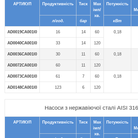
АРТИКУЛ
Продуктивність
Тиск
Max
Потужність
імп/
М
хв.
л/год.
бар
кВт
AD0019CA001I0
16
14
60
0,18
AD0040CA001I0
33
14
120
AD0036CA001I0
30
11
60
0,18
AD0072CA001I0
60
11
120
AD0073CA001I0
61
7
60
0,18
AD0148CA001I0
123
6
120
Насоси з нержавіючої сталі AISI 31
АРТИКУЛ
Продуктивність
Тиск
Max
Потужність
імп/
М
хв.