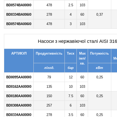
BD0574BA000I0
478
2.5
103
BD0334BA006I0
278
4
60
0,37
BD0574BA006I0
478
3
103
Насоси з нержавіючої сталі AISI 31
АРТИКУЛ
Продуктивність
Тиск
Max
Потужність
імп/
М
хв.
л/год.
бар
кВт
BD0095AA000I0
79
12
60
0,25
BD0162AA000I0
135
10
103
BD0180AA000I0
150
7.5
60
0,25
BD0308AA000I0
257
6
103
BD0334AA000I0
278
3.5
60
0,25