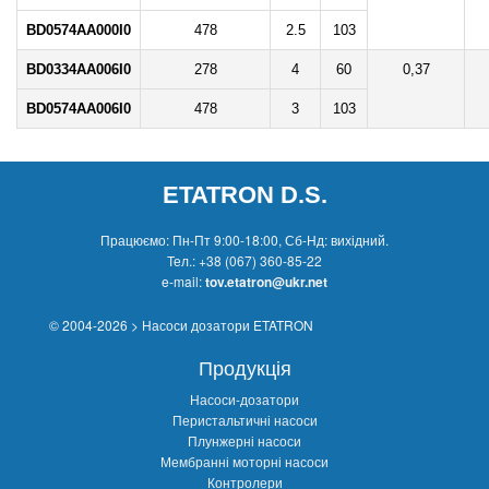
BD0574AA000I0
478
2.5
103
BD0334AA006I0
278
4
60
0,37
BD0574AA006I0
478
3
103
ETATRON D.S.
Працюємо: Пн-Пт 9:00-18:00, Сб-Нд: вихідний.
Тел.:
+38 (067) 360-85-22
e-mail:
tov.etatron@ukr.net
© 2004-2026 > Насоси дозатори ETATRON
Продукція
Насоси-дозатори
Перистальтичні насоси
Плунжерні насоси
Мембранні моторні насоси
Контролери