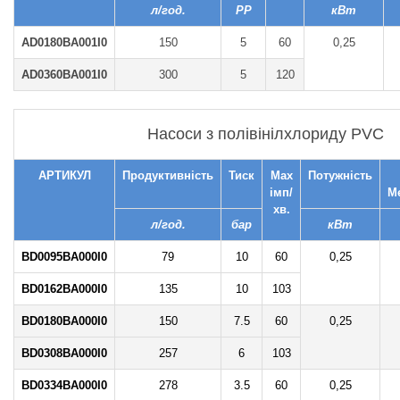
л/год.
PP
кВт
AD0180BA001I0
150
5
60
0,25
AD0360BA001I0
300
5
120
Насоси з полівінілхлориду PVC
АРТИКУЛ
Продуктивність
Тиск
Max
Потужність
імп/
М
хв.
л/год.
бар
кВт
BD0095BA000I0
79
10
60
0,25
BD0162BA000I0
135
10
103
BD0180BA000I0
150
7.5
60
0,25
BD0308BA000I0
257
6
103
BD0334BA000I0
278
3.5
60
0,25