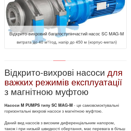
Відкрито-вихровий багатоступінчастий насос SC MAG-M
витрата до 40 м³/год, напір до 450 м (корпус-метал)
Відкрито-вихрові насоси
для
важких режимів експлуатації
з магнітною муфтою
Насоси M PUMPS типу SC MAG-M
- це самовсмоктувальні
горизонтальні вихрові насоси з магнітною муфтою.
Даний вид насосів з високим диференціальним напором,
також і при низькій швидкості обертання, має перевага в більш