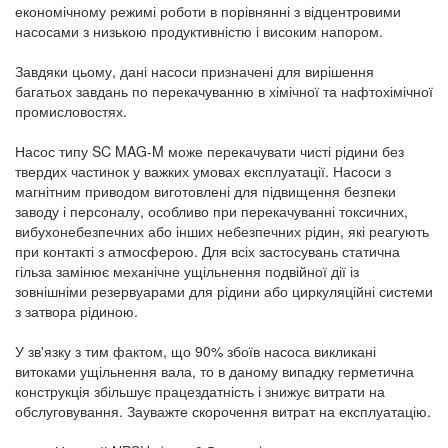
економічному режимі роботи в порівнянні з відцентровими
насосами з низькою продуктивністю і високим напором.
Завдяки цьому, дані насоси призначені для вирішення
багатьох завдань по перекачуванню в хімічної та нафтохімічної
промисловостях.
Насос типу SC MAG-M може перекачувати чисті рідини без
твердих частинок у важких умовах експлуатації. Насоси з
магнітним приводом виготовлені для підвищення безпеки
заводу і персоналу, особливо при перекачуванні токсичних,
вибухонебезпечних або інших небезпечних рідин, які реагують
при контакті з атмосферою. Для всіх застосувань статична
гільза замінює механічне ущільнення подвійної дії із
зовнішніми резервуарами для рідини або циркуляційні системи
з затвора рідиною.
У зв'язку з тим фактом, що 90% збоїв насоса викликані
витоками ущільнення вала, то в даному випадку герметична
конструкція збільшує працездатність і знижує витрати на
обслуговування. Зауважте скорочення витрат на експлуатацію.