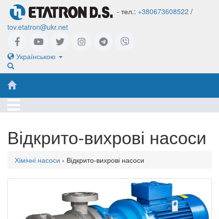
- тел.:
+380673608522
/
tov.etatron@ukr.net
Українською
Відкрито-вихрові насоси
Хімічні насоси
› Відкрито-вихрові насоси