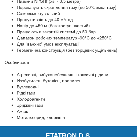
Низький NPSHr (хв. - 0,5 метра)
Перекачують скраплення газу (до 50% вміст газу)
Самовсмоктувальний
Продуктивність до 40 м³/год
Напір до 450 м (багатоступінчастий)
Працюють в закритій системі до 50 бар
Діапазон робочих температур -90°С до +250°С
Для "важких" умов експлуатації
Герметична конструкція (без торцевих ущільнень)
Особливості
Агресивні, вибухонебезпечні і токсичні рідини
Изобутилен, бутадієн, пропилен
Вуглеводні
Рідкі гази
Холодоагенти
Зріджені гази
Аміак
Метилхлорид, хлорвініл
ETATRON D.S.