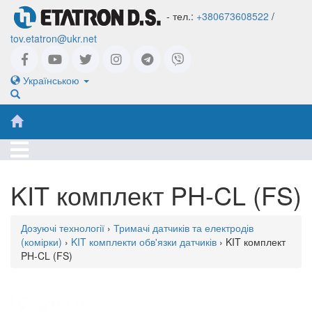
- тел.:
+380673608522
/
tov.etatron@ukr.net
Українською
KIT комплект PH-CL (FS)
Дозуючі технології
›
Тримачі датчиків та електродів
(комірки)
›
KIT комплекти обв'язки датчиків
› KIT комплект
PH-CL (FS)