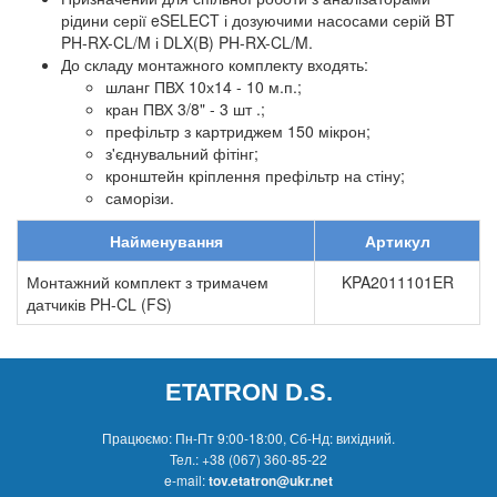
рідини серії eSELECT і дозуючими насосами серій BT
PH-RX-CL/M і DLX(B) PH-RX-CL/M.
До складу монтажного комплекту входять:
шланг ПВХ 10х14 - 10 м.п.;
кран ПВХ 3/8" - 3 шт .;
префільтр з картриджем 150 мікрон;
з'єднувальний фітінг;
кронштейн кріплення префільтр на стіну;
саморізи.
Найменування
Артикул
Монтажний комплект з тримачем
KPA2011101ER
датчиків PH-CL (FS)
ETATRON D.S.
Працюємо: Пн-Пт 9:00-18:00, Сб-Нд: вихідний.
Тел.:
+38 (067) 360-85-22
e-mail:
tov.etatron@ukr.net