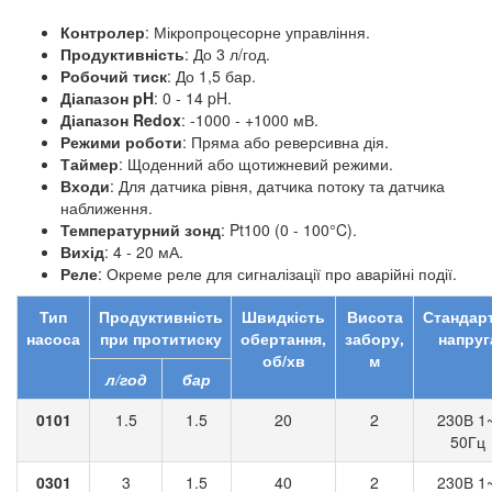
Контролер
: Мікропроцесорне управління.
Продуктивність
: До 3 л/год.
Робочий тиск
: До 1,5 бар.
Діапазон pH
: 0 - 14 pH.
Діапазон Redox
: -1000 - +1000 мВ.
Режими роботи
: Пряма або реверсивна дія.
Таймер
: Щоденний або щотижневий режими.
Входи
: Для датчика рівня, датчика потоку та датчика
наближення.
Температурний зонд
: Pt100 (0 - 100°C).
Вихід
: 4 - 20 мА.
Реле
: Окреме реле для сигналізації про аварійні події.
Тип
Продуктивність
Швидкість
Висота
Стандар
насоса
при протитиску
обертання,
забору,
напруг
об/хв
м
л/год
бар
0101
1.5
1.5
20
2
230В 1~
50Гц
0301
3
1.5
40
2
230В 1~