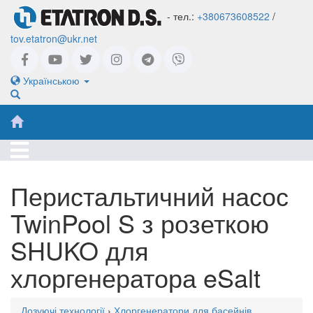
- тел.:
+380673608522
/
tov.etatron@ukr.net
Українською
Перистальтичний насос
TwinPool S з розеткою
SHUKO для
хлоргенератора eSalt
Дозуючі технології
›
Хлоргенератори для басейнів