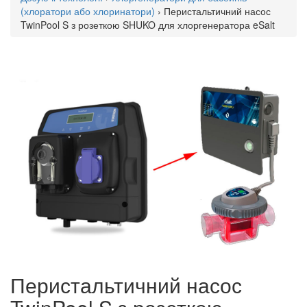
(хлоратори або хлоринатори)
› Перистальтичний насос
TwinPool S з розеткою SHUKO для хлоргенератора eSalt
Перистальтичний насос