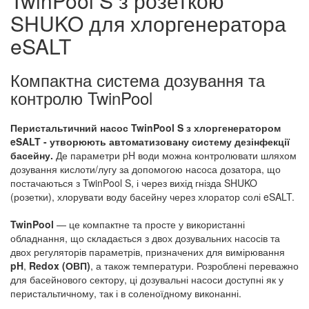
TwinPool S з розеткою
SHUKO для хлоргенератора
eSALT
Компактна система дозування та
контролю TwinPool
Перистальтичний насос TwinPool S з хлоргенератором
eSALT - утворюють автоматизовану систему дезінфекції
басейну.
Де параметри pH води можна контролювати шляхом
дозування кислоти/лугу за допомогою насоса дозатора, що
постачаються з TwinPool S, і через вихід гнізда SHUKO
(розетки), хлорувати воду басейну через хлоратор солі eSALT.
TwinPool
— це компактне та просте у використанні
обладнання, що складається з двох дозувальних насосів та
двох регуляторів параметрів, призначених для вимірювання
pH
,
Redox (ОВП)
, а також температури. Розроблені переважно
для басейнового сектору, ці дозувальні насоси доступні як у
перистальтичному, так і в соленоїдному виконанні.