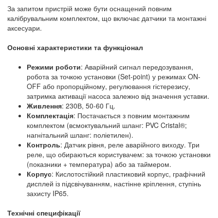
За запитом пристрій може бути оснащений повним
калібрувальним комплектом, що включає датчики та монтажні
аксесуари.
Основні характеристики та функціонал
Режими роботи
: Аварійний сигнал передозування,
робота за точкою установки (Set-point) у режимах ON-
OFF або пропорційному, регулювання гістерезису,
затримка активації насоса залежно від значення уставки.
Живлення
: 230В, 50-60 Гц.
Комплектація
: Постачається з повним монтажним
комплектом (всмоктувальний шланг: PVC Cristal®;
нагнітальний шланг: поліетилен).
Контроль
: Датчик рівня, реле аварійного виходу. Три
реле, що обираються користувачем: за точкою установки
(показники + температура) або за таймером.
Корпус
: Кислотостійкий пластиковий корпус, графічний
дисплей із підсвічуванням, настінне кріплення, ступінь
захисту IP65.
Технічні специфікації