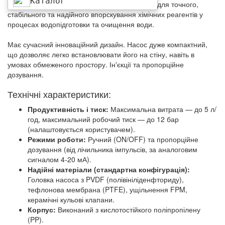
Каталог
компанії ETATRON, спеціально розроблений для точного,
стабільного та надійного впорскування хімічних реагентів у
процесах водопідготовки та очищення води.
Має сучасний інноваційний дизайн. Насос дуже компактний,
що дозволяє легко встановлювати його на стіну, навіть в
умовах обмеженого простору. Ін'єкції та пропорційне
дозування.
Технічні характеристики:
Продуктивність і тиск:
Максимальна витрата — до 5 л/
год, максимальний робочий тиск — до 12 бар
(налаштовується користувачем).
Режими роботи:
Ручний (ON/OFF) та пропорційне
дозування (від лічильника імпульсів, за аналоговим
сигналом 4-20 мА).
Надійні матеріали (стандартна конфігурація):
Головка насоса з PVDF (полівініліденфториду),
тефлонова мембрана (PTFE), ущільнення FPM,
керамічні кульові клапани.
Корпус:
Виконаний з кислотостійкого поліпропілену
(PP).