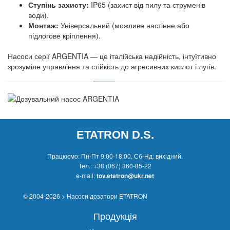
Ступінь захисту:
IP65 (захист від пилу та струменів
води).
Монтаж:
Універсальний (можливе настінне або
підлогове кріплення).
Насоси серії ARGENTIA — це італійська надійність, інтуїтивно
зрозуміле управління та стійкість до агресивних кислот і лугів.
ETATRON D.S.
Працюємо: Пн-Пт 9:00-18:00, Сб-Нд: вихідний.
Тел.:
+38 (067) 360-85-22
e-mail:
tov.etatron@ukr.net
© 2004-2026 > Насоси дозатори ETATRON
Продукція