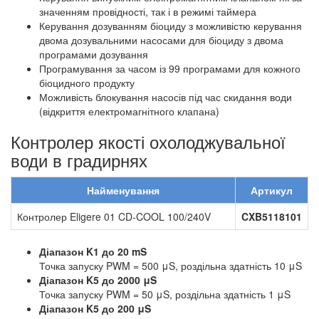
значенням провідності, так і в режимі таймера
Керування дозуванням біоциду з можливістю керування
двома дозувальними насосами для біоциду з двома
програмами дозування
Програмування за часом із 99 програмами для кожного
біоцидного продукту
Можливість блокування насосів під час скидання води
(відкриття електромагнітного клапана)
Контролер якості охолоджувальної
води в градирнях
Найменування
Артикул
Контролер Eligere 01 CD-COOL 100/240V
CXB5118101
Діапазон K1 до 20 mS
Точка запуску PWM = 500 μS, роздільна здатність 10 μS
Діапазон K5 до 2000 μS
Точка запуску PWM = 50 μS, роздільна здатність 1 μS
Діапазон K5 до 200 μS