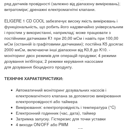
ряд датчиків провідності (залежно від діапазону вимірювань);
витратоміри; дренажні електромагнітні клапани.
ELIGERE 1 CD COOL забезпечує високу якість вимірювань і
функціональність, що робить його надзвичайно універсальним
і простим у використанні, наприклад: може працювати з
постійними датчиками K1 при 20,00 мСм і навіть при 100,00
мСм (останній із графітовими датчиками); постійна K5 досягає
2000 мкСм, включаючи інші діапазони від K0,8 до K10. -
моніторинг двох режимів для операцій продувки; 4 режими
дозування інгібітора; 2 режими керування насосами
для дозування біоцидного продукту.
ТЕХНІЧНІ ХАРАКТЕРИСТИКИ:
Автоматичний моніторинг дозувальних насосів і
електромагнітного клапана за допомогою вимірювання
електропровідності або таймера
Вимірювання: електропровідність і температура (°C)
Електронний годинник (час, дата), таймер
Затримка запуску. Гістерезис для точки уставки
4 виходи ON/OFF або PWM