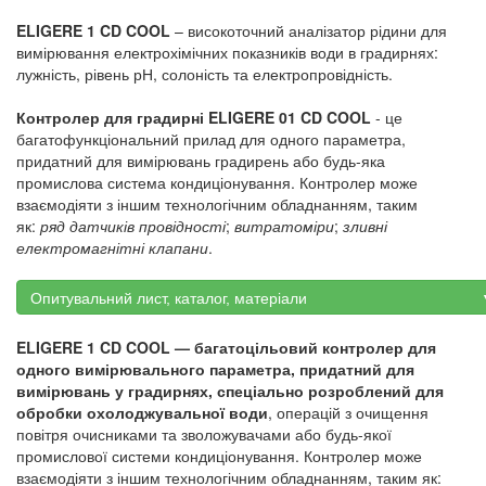
ELIGERE 1 CD COOL
– високоточний аналізатор рідини для
вимірювання електрохімічних показників води в градирнях:
лужність, рівень рН, солоність та електропровідність.
Контролер для градирні ELIGERE 01 CD COOL
- це
багатофункціональний прилад для одного параметра,
придатний для вимірювань градирень або будь-яка
промислова система кондиціонування. Контролер може
взаємодіяти з іншим технологічним обладнанням, таким
як:
ряд датчиків провідності
;
витратоміри
;
зливні
електромагнітні клапани
.
Опитувальний лист, каталог, матеріали 
ELIGERE 1 CD COOL — багатоцільовий контролер для
одного вимірювального параметра, придатний для
вимірювань у градирнях, спеціально розроблений для
обробки охолоджувальної води
, операцій з очищення
повітря очисниками та зволожувачами або будь-якої
промислової системи кондиціонування. Контролер може
взаємодіяти з іншим технологічним обладнанням, таким як: