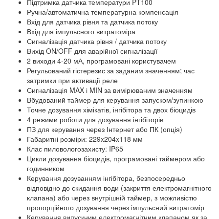
Підтримка датчика температури PT100
Ручна/автоматична температурна компенсація
Вхід для датчика рівня та датчика потоку
Вхід для імпульсного витратоміра
Сигналізація датчика рівня / датчика потоку
Вихід ON/OFF для аварійної сигналізації
2 виходи 4-20 мА, програмовані користувачем
Регульований гістерезис за заданим значенням; час
затримки при активації реле
Сигналізація MAX і MIN за вимірюваним значенням
Вбудований таймер для керування запуском/зупинкою
Точне дозування хімікатів, інгібітора та двох біоцидів
4 режими роботи для дозування інгібіторів
ПЗ для керування через Інтернет або ПК (опція)
Габаритні розміри: 229x204x118 мм
Клас пиловологозахисту: IP65
Цикли дозування біоцидів, програмовані таймером або
годинником
Керування дозуванням інгібітора, безпосередньо
відповідно до скидання води (закриття електромагнітного
клапана) або через внутрішній таймер, з можливістю
пропорційного дозування через імпульсний витратомір
Керування випускним електромагнітним клапаном як за