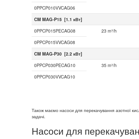
0PPCP010VVCAG06
CM MAG-P15 [1.1 кВт]
0PPCP015PECAG08
23 m³/h
0PPCP015VVCAG08
CM MAG-P30 [2.2 кВт]
0PPCP030PECAG10
35 m³/h
0PPCP030VVCAG10
Також маємо насоси для перекачування азотної кисл
задачі.
Насоси для перекачуван