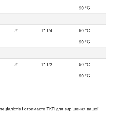
90 °C
2"
1" 1/4
50 °C
90 °C
2"
1" 1/2
50 °C
90 °C
пеціалістів і отримаєте ТКП для вирішення вашої