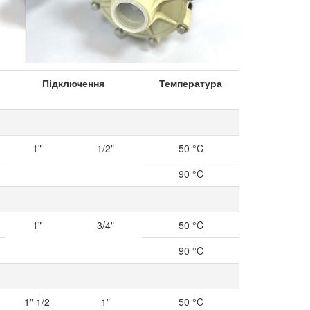
Anslutning
Anslutning
Temp max
Підключення
Температура
sugsida
trycksida
1"
1/2"
50 °C
90 °C
1"
3/4"
50 °C
90 °C
1" 1/2
1"
50 °C