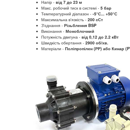
Напір -
від 7 до 23 м
Макс. робочий тиск в системі -
5 бар
Температурний діапазон -
-5°С... +50°С
Максимальна в'язкість -
200 сСт
З'єднання -
Різьблення BSP
Виконання -
Моноблочний
Потужність двигуна -
від 0,12 до 2.2 кВт
Швидкість обертання -
2900 об/хв.
Матеріали -
Поліпропілен (РР) або Кинар (