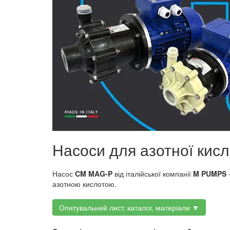
Насоси для азотної кис
Насос
CM MAG-P
від італійської компанії
M PUMPS
-
азотною кислотою.
Опитувальний лист, каталог, матеріали ▼