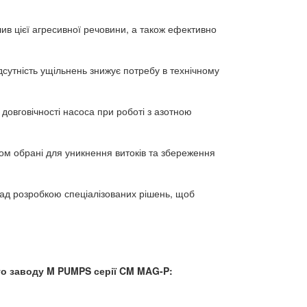
ив цієї агресивної речовини, а також ефективно
дсутність ущільнень знижує потребу в технічному
довговічності насоса при роботі з азотною
ном обрані для уникнення витоків та збереження
над розробкою спеціалізованих рішень, щоб
ого заводу M PUMPS серії CM MAG-P: