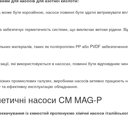
вими для насосів для азотної кислоти:
 може бути корозійною, насоси повинні бути здатні витримувати впл
 забезпечує герметичність системи, що виключає витоки рідини. Ві
ьних матеріалів, таких як поліпропілен РР або PVDF забезпечення 
ації, які використовуються в насосах, повинні бути відповідним чи
різних промислових галузях, виробники насосів активно працюють 
ну та ефективну експлуатацію обладнання.
рметичні насоси CM MAG-P
екачування із ємностей пропонуємо хімічні насоси італійськ