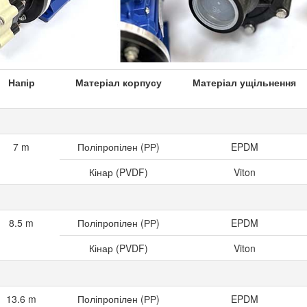
fferenstryck
Material Pumphus
Material Packning
Напір
Матеріал корпусу
Матеріал ущільнення
7 m
Поліпропілен (РР)
EPDM
Кінар (PVDF)
Viton
8.5 m
Поліпропілен (РР)
EPDM
Кінар (PVDF)
Viton
13.6 m
Поліпропілен (РР)
EPDM