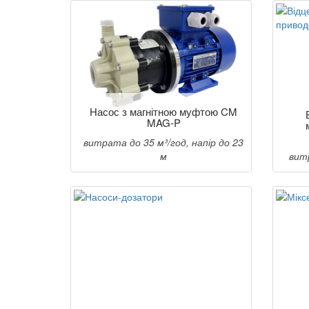
Насос з магнітною муфтою CM
MAG-P
витрата до 35 м³/год, напір до 23
м
витр