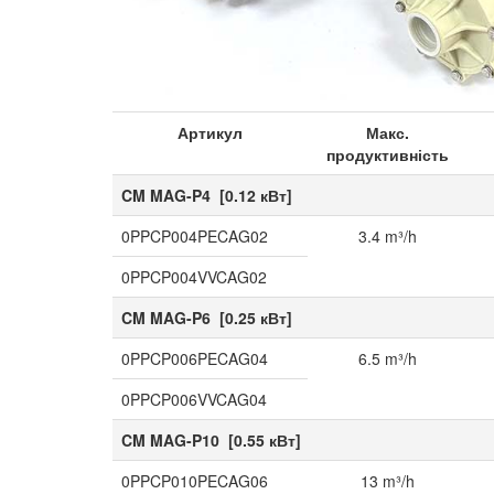
Artikel
Flöde max
Di
Артикул
Макс.
продуктивність
CM MAG-P4 [0.12 кВт]
0PPCP004PECAG02
3.4 m³/h
0PPCP004VVCAG02
CM MAG-P6 [0.25 кВт]
0PPCP006PECAG04
6.5 m³/h
0PPCP006VVCAG04
CM MAG-P10 [0.55 кВт]
0PPCP010PECAG06
13 m³/h