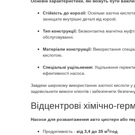
Основні характеристики, які можуть бути важли
Стійкість до корозії:
Оскільки азотна кислота
захищати внутрішні деталі від корозії.
Тип конструкції:
Безконтактна магнітна муфта
обслуговуванні.
Матеріали конструкції:
Використання спеціал
кислотою.
Спеціальні ущільнення:
Ущільнення герметиз
ефективності насоса.
Завдяки широкому використанню азотної кислоти у 
задовольнити вимоги клієнтів і забезпечити безпеч
Відцентрові хімічно-ге
Насоси для розвантаження авто цистерн або пер
3
Продуктивність -
від 3,4 до 35 м
/год