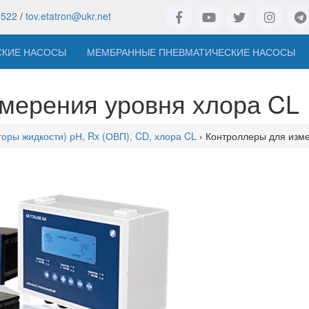
8522
/
tov.etatron@ukr.net
СКИЕ НАСОСЫ
МЕМБРАННЫЕ ПНЕВМАТИЧЕСКИЕ НАСОСЫ
мерения уровня хлора CL
оры жидкости) рН, Rx (ОВП), CD, хлора CL
› Контроллеры для изм