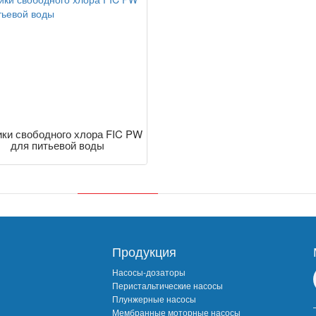
ики свободного хлора FIC PW
для питьевой воды
Продукция
Насосы-дозаторы
Перистальтические насосы
Плунжерные насосы
Мембранные моторные насосы