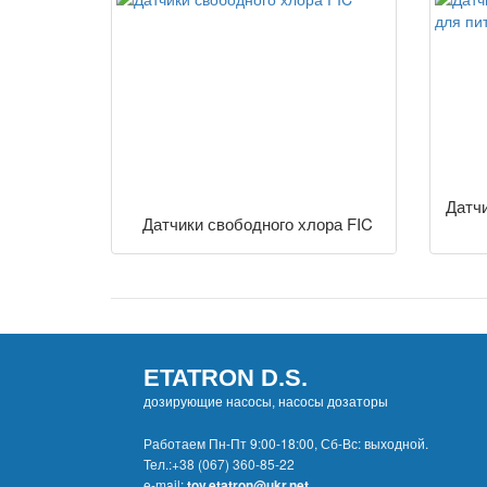
Датч
Датчики свободного хлора FIC
ETATRON D.S.
дозирующие насосы, насосы дозаторы
Работаем Пн-Пт 9:00-18:00, Сб-Вс: выходной.
Тел.:
+38 (067) 360-85-22
e-mail:
tov.etatron@ukr.net