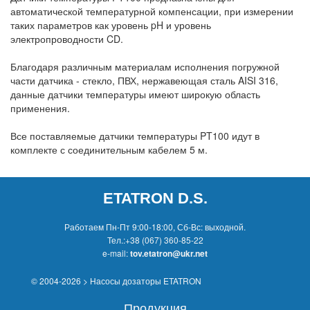
автоматической температурной компенсации, при измерении
таких параметров как уровень pH и уровень
электропроводности CD.
Благодаря различным материалам исполнения погружной
части датчика - стекло, ПВХ, нержавеющая сталь AISI 316,
данные датчики температуры имеют широкую область
применения.
Все поставляемые датчики температуры PT100 идут в
комплекте с соединительным кабелем 5 м.
ETATRON D.S.
Работаем Пн-Пт 9:00-18:00, Сб-Вс: выходной.
Тел.:
+38 (067) 360-85-22
e-mail:
tov.etatron@ukr.net
© 2004-2026 > Насосы дозаторы ETATRON
Продукция