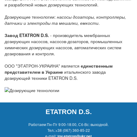
и разработкой новых дозирующих технологий.
Дозирующие технологии:
насосы дозаторы, контроллеры,
датчики и электроды та мешалки, емкости
.
Завод ETATRON D.S.
- производитель мембранных
дозирующих насосов, насосов-дозаторов, промышленных
химических дозирующих насосов, автоматических систем
дозирования и контроля.
ООО "ЭТАТРОН-УКРАИНА" является
единственным
представителем в Украине
итальянского завода
дозирующей техники ETATRON D.S.
ETATRON D.S.
Работаем Пн-Пт 9:00-18:00, Сб-Вс: выходной.
Тел.:
+38 (067) 360-85-22
e-mail:
tov.etatron@ukr.net