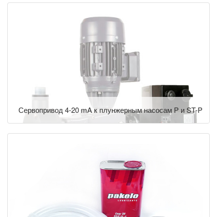
Сервопривод 4-20 mA к плунжерным насосам P и ST-P