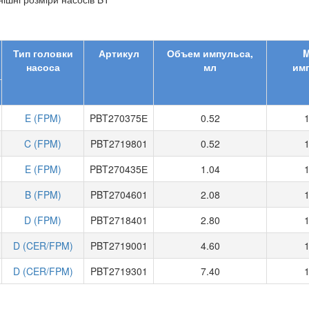
Тип головки
Артикул
Объем импульса,
M
насоса
мл
им
E (FPM)
PBT270375Е
0.52
C (FPM)
PBT2719801
0.52
E (FPM)
PBT270435Е
1.04
B (FPM)
PBT2704601
2.08
D (FPM)
PBT2718401
2.80
D (CER/FPM)
PBT2719001
4.60
D (CER/FPM)
PBT2719301
7.40