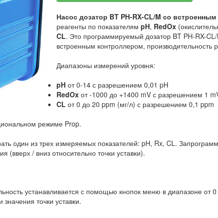
Насос дозатор BT PH-RX-CL/M со встроенным
реагенты по показателям
pH
,
RedOx
(окислитель
CL
. Это программируемый дозатор BT PH-RX-CL
встроенным контроллером, производительность ре
Диапазоны измерений уровня:
pH
от 0-14 с разрешением 0,01 pH
RedOx
от -1000 до +1400 mV с разрешением 1 m
CL
от 0 до 20 ppm (мг/л) с разрешением 0,1 ppm
рциональном режиме Prop.
ть один из трех измеряемых показателей: pH, Rx, CL. Запрограмм
 (вверх / вниз относительно точки уставки).
ьность устанавливается с помощью кнопок меню в диапазоне от 0 
 значения точки уставки.