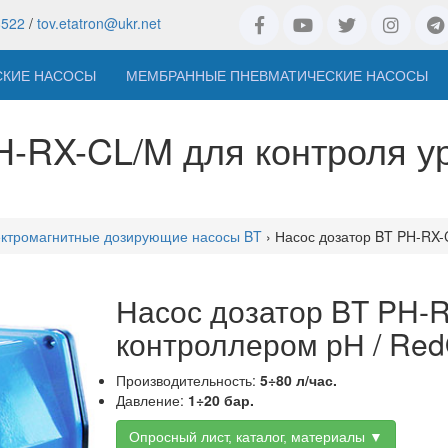
8522
/
tov.etatron@ukr.net
СКИЕ НАСОСЫ
МЕМБРАННЫЕ ПНЕВМАТИЧЕСКИЕ НАСОСЫ
H-RX-CL/M для контроля ур
ктромагнитные дозирующие насосы BT
› Насос дозатор BT PH-RX-
Насос дозатор BT PH-
контроллером рН / Red
Производительность:
5÷80 л/час.
Давление:
1÷20 бар.
Опросный лист, каталог, материалы ▼