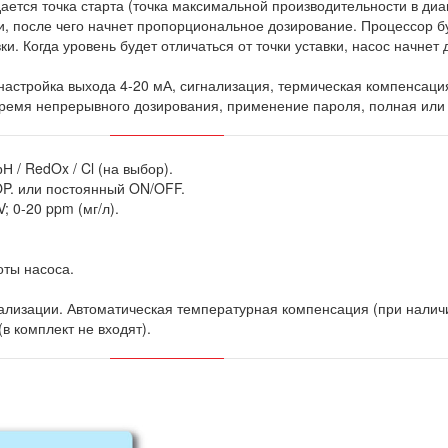
ается точка старта (точка максимальной производительности в диа
и, после чего начнет пропорциональное дозирование. Процессор б
ки. Когда уровень будет отличаться от точки уставки, насос начнет 
настройка выхода 4-20 мА, сигнализация, термическая компенсаци
время непрерывного дозирования, применение пароля, полная или 
 / RedOx / Cl (на выбор).
P. или постоянный ON/OFF.
; 0-20 ppm (мг/л).
оты насоса.
лизации. Автоматическая температурная компенсация (при наличи
в комплект не входят).