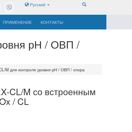
Русский
ПРИМЕНЕНИЕ
КОНТАКТЫ
овня рН / ОВП /
CL/M для контроля уровня рН / ОВП / хлора
RX-CL/M со встроенным
Ox / CL