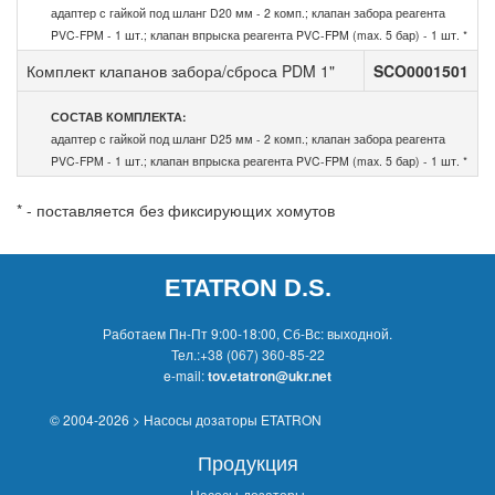
адаптер с гайкой под шланг D20 мм - 2 комп.; клапан забора реагента
PVC-FPM - 1 шт.; клапан впрыска реагента PVC-FPM (max. 5 бар) - 1 шт. *
Комплект клапанов забора/сброса PDM 1"
SCO0001501
СОСТАВ КОМПЛЕКТА:
адаптер с гайкой под шланг D25 мм - 2 комп.; клапан забора реагента
PVC-FPM - 1 шт.; клапан впрыска реагента PVC-FPM (max. 5 бар) - 1 шт. *
* - поставляется без фиксирующих хомутов
ETATRON D.S.
Работаем Пн-Пт 9:00-18:00, Сб-Вс: выходной.
Тел.:
+38 (067) 360-85-22
e-mail:
tov.etatron@ukr.net
© 2004-2026 > Насосы дозаторы ETATRON
Продукция
Насосы-дозаторы