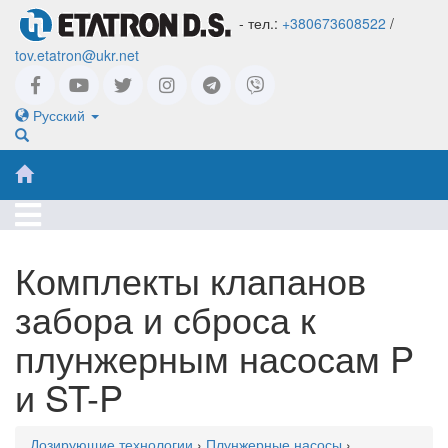
- тел.:
+380673608522
/
tov.etatron@ukr.net
Русский
Комплекты клапанов
забора и сброса к
плунжерным насосам P
и ST-P
Дозирующие технологии
›
Плунжерные насосы
›