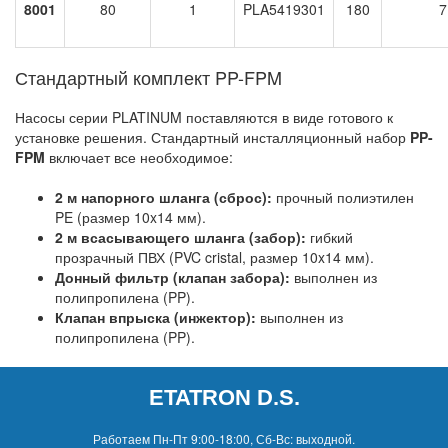
8001
80
1
PLA5419301
180
7
Стандартный комплект PP-FPM
Насосы серии PLATINUM поставляются в виде готового к
установке решения. Стандартный инсталляционный набор
PP-
FPM
включает все необходимое:
2 м напорного шланга (сброс):
прочный полиэтилен
PE (размер 10x14 мм).
2 м всасывающего шланга (забор):
гибкий
прозрачный ПВХ (PVC cristal, размер 10x14 мм).
Донный фильтр (клапан забора):
выполнен из
полипропилена (PP).
Клапан впрыска (инжектор):
выполнен из
полипропилена (PP).
ETATRON D.S.
Работаем Пн-Пт 9:00-18:00, Сб-Вс: выходной.