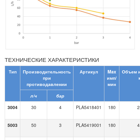
ТЕХНИЧЕСКИЕ ХАРАКТЕРИСТИКИ
Тип
Производительность
Артикул
Max
Объем
при
имп/
противодавлении
мин
л/ч
бар
3004
30
4
PLA5418401
180
2
5003
50
3
PLA5419001
180
4