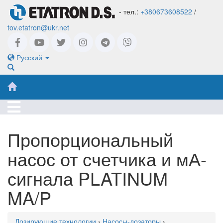
- тел.:
+380673608522
/
tov.etatron@ukr.net
Русский
Пропорциональный
насос от счетчика и мА-
сигнала PLATINUM
MA/P
Дозирующие технологии
›
Насосы-дозаторы
›