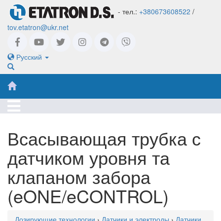
- тел.:
+380673608522
/
tov.etatron@ukr.net
Русский
Всасывающая трубка с
датчиком уровня та
клапаном забора
(eONE/eCONTROL)
Дозирующие технологии
›
Датчики и электроды
›
Датчики