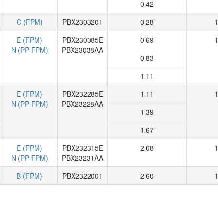
0.42
C (FPM)
PBX2303201
0.28
1
E (FPM)
PBX230385E
0.69
1
N (PP-FPM)
PBX23038AA
0.83
1.11
E (FPM)
PBX232285E
1.11
1
N (PP-FPM)
PBX23228AA
1.39
1.67
E (FPM)
PBX232315E
2.08
1
N (PP-FPM)
PBX23231AA
B (FPM)
PBX2322001
2.60
1