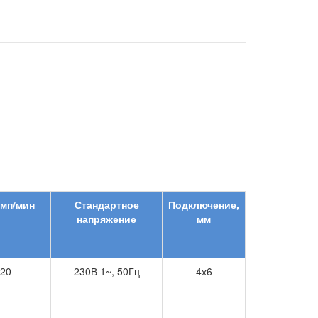
мп/мин
Стандартное
Подключение,
напряжение
мм
20
230В 1~, 50Гц
4х6