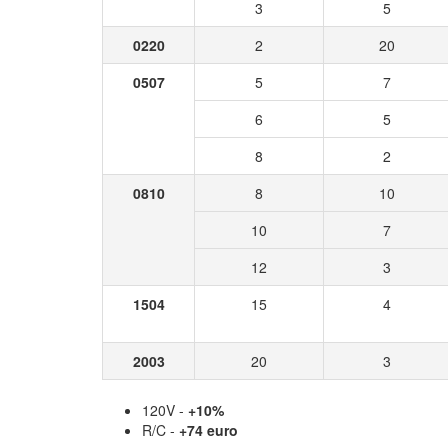
3
5
0220
2
20
0507
5
7
6
5
8
2
0810
8
10
10
7
12
3
1504
15
4
2003
20
3
120V -
+10%
R/C -
+74 euro