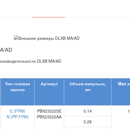
MA/AD
Тип головки
Артикул
Объем импульса,
Max
и
насоса
мл
E (FPM)
PBX232225E
0.14
1
N (PP-FPM)
PBX23222AA
0.28