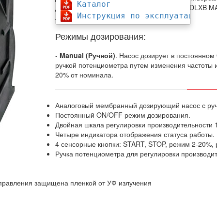
Каталог
дозирующий мембранный насос-дозатор DLXB MA/
Инструкция по эксплуатации
любого химического состава.
Режимы дозирования:
-
Manual (Ручной)
. Насос дозирует в постоянно
ручкой потенциометра путем изменения частоты 
20% от номинала.
Аналоговый мембранный дозирующий насос с ру
Постоянный ON/OFF режим дозирования.
Двойная шкала регулировки производительности 
Четыре индикатора отображения статуса работы.
4 сенсорные кнопки: START, STOP, режим 2-20%,
Ручка потенциометра для регулировки производит
управления защищена пленкой от УФ излучения