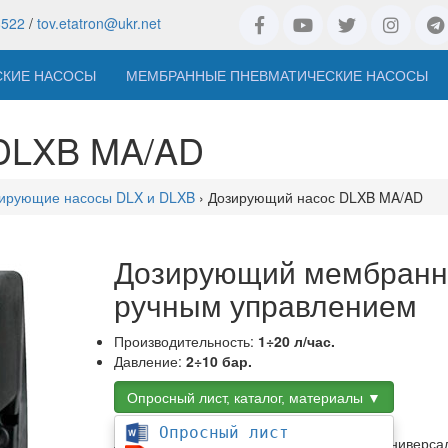
8522
/
tov.etatron@ukr.net
СКИЕ НАСОСЫ
МЕМБРАННЫЕ ПНЕВМАТИЧЕСКИЕ НАСОСЫ
 DLXB MA/AD
ирующие насосы DLX и DLXB
› Дозирующий насос DLXB MA/AD
Дозирующий мембранн
ручным управлением
Производительность:
1÷20 л/час.
Давление:
2÷10 бар.
Опросный лист, каталог, материалы ▼
Опросный лист
Дозирующий насос DLXB MA/AD
- это универса