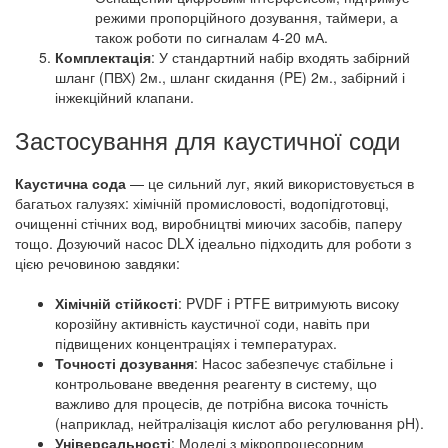
режими пропорційного дозування, таймери, а
також роботи по сигналам 4-20 мА.
Комплектація
: У стандартний набір входять забірний
шланг (ПВХ) 2м., шланг скидання (PE) 2м., забірний і
інжекційний клапани.
Застосування для каустичної соди
Каустична сода
— це сильний луг, який використовується в
багатьох галузях: хімічній промисловості, водопідготовці,
очищенні стічних вод, виробництві миючих засобів, паперу
тощо. Дозуючий насос DLX ідеально підходить для роботи з
цією речовиною завдяки:
Хімічній стійкості
: PVDF і PTFE витримують високу
корозійну активність каустичної соди, навіть при
підвищених концентраціях і температурах.
Точності дозування
: Насос забезпечує стабільне і
контрольоване введення реагенту в систему, що
важливо для процесів, де потрібна висока точність
(наприклад, нейтралізація кислот або регулювання pH).
Універсальності
: Моделі з мікропроцесорним