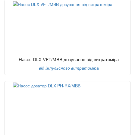
Насос DLX VFT/MBB дозування від витратоміра
від імпульсного витратоміра