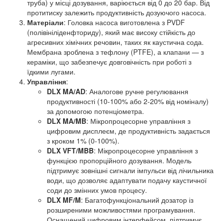
труба) у місці дозування, варіюється від 0 до 20 бар. Від
протитиску залежить продуктивність дозуючого насоса.
Матеріали
: Головка насоса виготовлена з PVDF
(полівініліденфториду), який має високу стійкість до
агресивних хімічних речовин, таких як каустична сода.
Мембрана зроблена з тефлону (PTFE), а клапани — з
кераміки, що забезпечує довговічність при роботі з
їдкими лугами.
Управління
:
DLX MA/AD
: Аналогове ручне регулювання
продуктивності (10-100% або 2-20% від номіналу)
за допомогою потенціометра.
DLX MA/MB
: Мікропроцесорне управління з
цифровим дисплеєм, де продуктивність задається
з кроком 1% (0-100%).
DLX VFT/MBB
: Мікропроцесорне управління з
функцією пропорційного дозування. Модель
підтримує зовнішні сигнали імпульси від лічильника
води, що дозволяє адаптувати подачу каустичної
соди до змінних умов процесу.
DLX MF/M
: Багатофункціональний дозатор із
розширеними можливостями програмування.
Оснащений цифровим інтерфейсом, підтримує