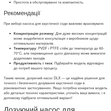
Простота в обслуговуванні та компактність.
Рекомендації
При виборі насоса для каустичної соди важливо враховувати:
Концентрацію розчину
: Для дуже високих концентрацій
може знадобитися консультація з виробником щодо
оптимальних матеріалів.
Температуру
: PVDF і PTFE стійкі до температур до 60-
70°C, але перевищення цього діапазону може вимагати
додаткових заходів.
Продуктивність і тиск
: Підбирайте модель відповідно
до потреб вашого процесу.
Таким чином, дозуючий насос DLX — це надійне рішення для
точного і безпечного дозування каустичної соди в
різноманітних застосуваннях. Якщо потрібна конкретна модель
або детальні технічні характеристики, уточніть ваші вимоги, і я
допоможу підібрати оптимальний варіант!
Дозуючий насос для