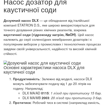
Насос дозатор для
каустичної соди
Дозуючий насос DLX
— це обладнання від італійської
компанії ETATRON D.S., яке широко використовується для
точного дозування різних хімічних реагентів, зокрема
каустичної соди (гідроксиду натрію, NaOH)
. Цей насос
належить до серії соленоїдних мембранних дозаторів і є
популярним вибором у промислових і технологічних процесах
завдяки своїй універсальності, надійності та високій хімічній
стійкості.
Основні характеристики насоса DLX для
каустичної соди
Продуктивність
: Залежно від моделі, насоси DLX
можуть забезпечувати подачу від 1 до 20 літрів на
годину. Наприклад:
DLX MA/AD
0115
:
1 л/год при протитиску 15 бар.
DLX MA/MB
2003
:
20 л/год при протитиску 3 бар.
Протитиск
: Робочий тиск в системі (наприклад ємність,