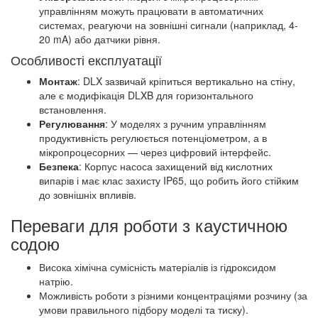
управлінням можуть працювати в автоматичних
системах, реагуючи на зовнішні сигнали (наприклад, 4-
20 mA) або датчики рівня.
Особливості експлуатації
Монтаж
: DLX зазвичай кріпиться вертикально на стіну,
але є модифікація DLXB для горизонтального
встановлення.
Регулювання
: У моделях з ручним управлінням
продуктивність регулюється потенціометром, а в
мікропроцесорних — через цифровий інтерфейс.
Безпека
: Корпус насоса захищений від кислотних
випарів і має клас захисту IP65, що робить його стійким
до зовнішніх впливів.
Переваги для роботи з каустичною
содою
Висока хімічна сумісність матеріалів із гідроксидом
натрію.
Можливість роботи з різними концентраціями розчину (за
умови правильного підбору моделі та тиску).