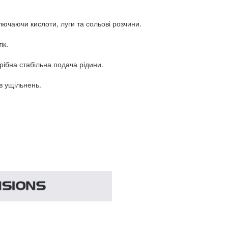
лючаючи кислоти, луги та сольові розчини.
ік.
ібна стабільна подача рідини.
в ущільнень.