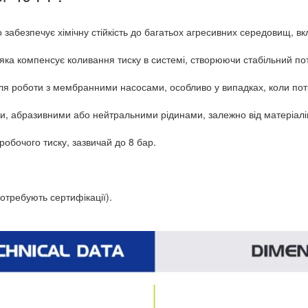
 забезпечує хімічну стійкість до багатьох агресивних середовищ, вк
а компенсує коливання тиску в системі, створюючи стабільний пот
я роботи з мембранними насосами, особливо у випадках, коли потр
и, абразивними або нейтральними рідинами, залежно від матеріалі
робочого тиску, зазвичай до 8 бар.
отребують сертифікації).