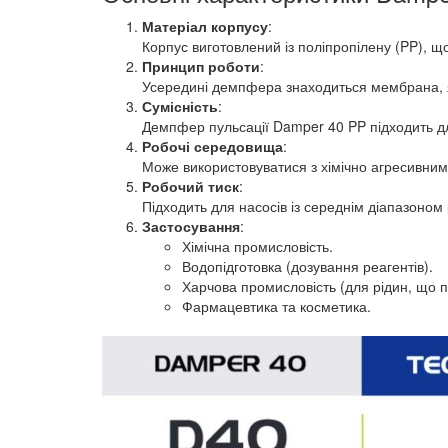
Матеріал корпусу
:
Корпус виготовлений із поліпропілену (PP), що
Принцип роботи
:
Усередині демпфера знаходиться мембрана, як
Сумісність
:
Демпфер пульсації Damper 40 PP підходить дл
Робочі середовища
:
Може використовуватися з хімічно агресивним
Робочий тиск
:
Підходить для насосів із середнім діапазоном 
Застосування
:
Хімічна промисловість.
Водопідготовка (дозування реагентів).
Харчова промисловість (для рідин, що п
Фармацевтика та косметика.