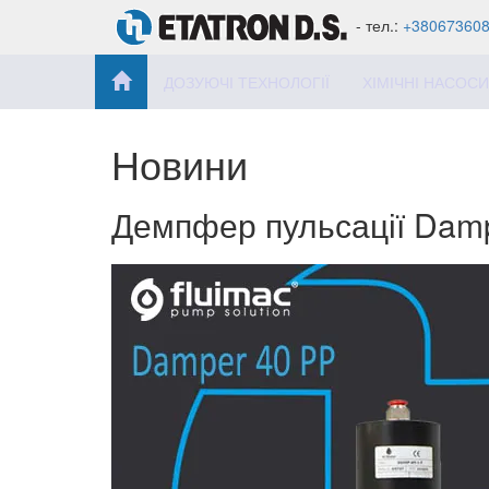
- тел.:
+38067360
ДОЗУЮЧІ ТЕХНОЛОГІЇ
ХІМІЧНІ НАСОСИ
Новини
Демпфер пульсації Dam