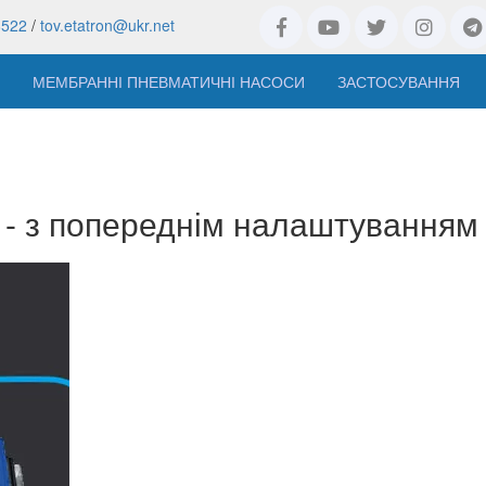
8522
/
tov.etatron@ukr.net
МЕМБРАННІ ПНЕВМАТИЧНІ НАСОСИ
ЗАСТОСУВАННЯ
 з попереднім налаштуванням кі