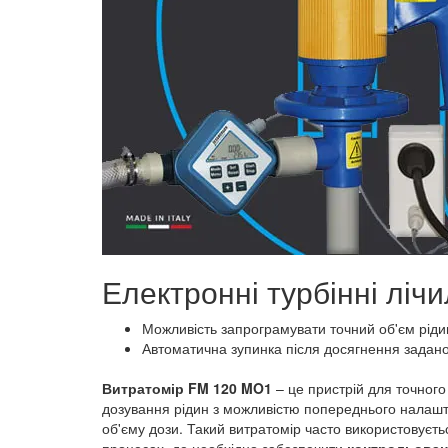
Електронні турбінні ліч
Можливість запрограмувати точний об'єм рідин
Автоматична зупинка після досягнення задано
Витратомір FM 120 MO1
– це пристрій для точног
дозування рідин з можливістю попереднього налашту
об'єму дози. Такий витратомір часто використовуєт