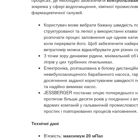
процесах, де необхідно забезпечити
контрольован
зокрема у сфері водоочищення, хімічної промислово
фармацевтичної галузей.
Користувач може вибрати бажану швидкість по
структурованої та легкої у використанні клаві
розпочати процес заповнення ще одним натис
коли перервати його. Щоб забезпечити найкра
витратомір можна відкалібрувати для різних 
З точки зору динаміки рідини, мінімальний об’
літрів у цих турбінних лічильниках.
Електроніка, розташована в білому дистанцій
невибухозахищеного барабанного насоса, гар
досягнення заданої користувачем швидкості п
та надійно вимикає насос.
JESSBERGER постачає опцію попереднього на
протягом більше десяти років у поєднанні з в
відомих компаній у гальванічній промисловост
простих і повторюваних процесів наповнення.
Технічні дані
В'язкість:
максимум 20 мПас