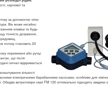
ий розподіл рідин
,
сті, харчової та
току за допомогою чітко
атури. Він може негайно
канням клавіші та будь-
щу точність дозування,
середовищ.
єм потоку становить 20
ному перемикачі або ручці
антує, що після
одачі сигнал відкривається
лаштування кількості
ласними електричними барабанними насосами, особливо для хімічних
і. Обидва витратоміри серії FM 120 оптимально підходять завдяки оп