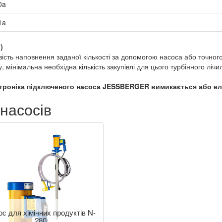
0a
1a
)
ість наповнення заданої кількості за допомогою насоса або точног
 мінімальна необхідна кількість закупівлі для цього турбінного лічил
ктроніка підключеного насоса JESSBERGER вимикається або ел
насосів
с для хімічних продуктів N-
280