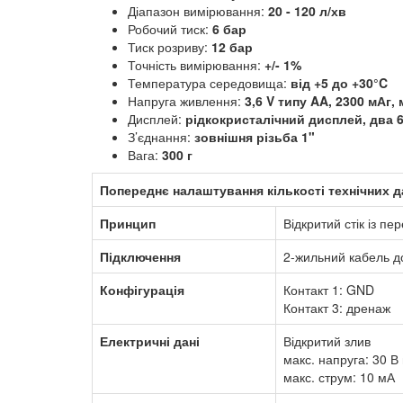
Діапазон вимірювання:
20 - 120 л/хв
Робочий тиск:
6 бар
Тиск розриву:
12 бар
Точність вимірювання:
+/- 1%
Температура середовища:
від +5 до +30°C
Напруга живлення:
3,6 V типу AA, 2300 мАг
Дисплей:
рідкокристалічний дисплей, два 6
З’єднання:
зовнішня різьба 1"
Вага:
300 г
Попереднє налаштування кількості технічних 
Принцип
Відкритий стік із 
Підключення
2-жильний кабель д
Конфігурація
Контакт 1: GND
Контакт 3: дренаж
Електричні дані
Відкритий злив
макс. напруга: 30 В
макс. струм: 10 мА