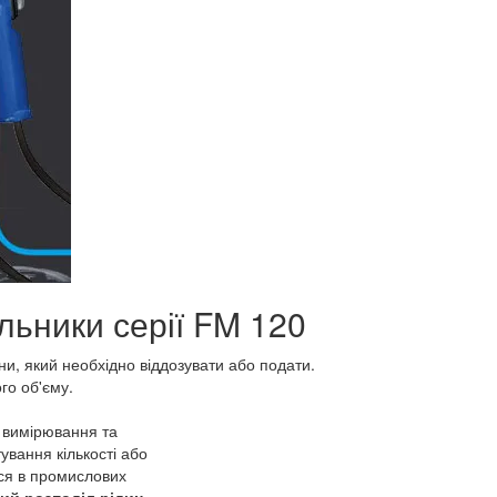
ильники серії FM 120
и, який необхідно віддозувати або подати.
го об'єму.
о вимірювання та
вання кількості або
ься в промислових