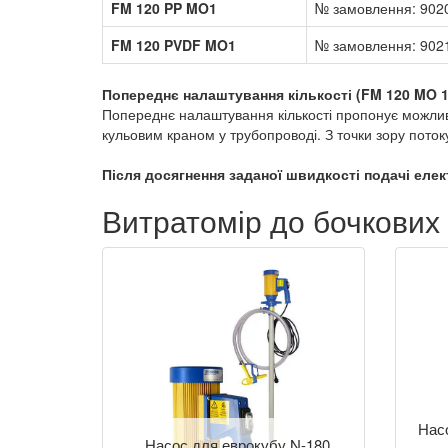
FM 120 PP MO1
№ замовлення: 902
FM 120 PVDF MO1
№ замовлення: 902
Попереднє налаштування кількості (FM 120 MO 1
Попереднє налаштування кількості пропонує можлив
кульовим краном у трубопроводі. З точки зору потоку,
Після досягнення заданої швидкості подачі еле
Витратомір до бочкових 
Насо
Насос для еврокубу N-180