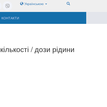
Українською
КОНТАКТИ
лькості / дози рідини