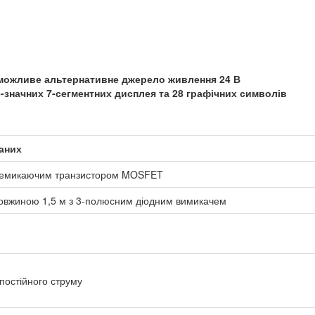
, можливе альтернативне джерело живлення 24 В
-значних 7-сегментних дисплея та 28 графічних символів
даних
перемикаючим транзистором MOSFET
овжиною 1,5 м з 3-полюсним діодним вимикачем
 постійного струму