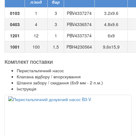
л/год
бар
0103
1
3
PBV4337274
3.2x9.6
0403
4
3
PBV4336574
4.8x9.6
1201
12
1
PBV4337374
6x9
1001
100
1,5
PBH4230564
9,6x15,9
Комплект поставки
Перистальтичний насос
Клапана відбору / впорскування
Шланги забору / скидання (6х9 мм - 2 п.м.)
Інструкція