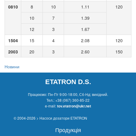
0810
8
10
1.11
120
10
7
1.39
12
3
1.67
1504
15
4
2.08
120
2003
20
3
2.60
150
Новини
ETATRON D.S.
Працюємо: Пн-Пт 9:00-18:00, Сб-Нд: вихідний.
Тел.:
+38 (067) 360-85-22
e-mail:
tov.etatron@ukr.net
© 2004-2026 > Насоси дозатори ETATRON
Продукція