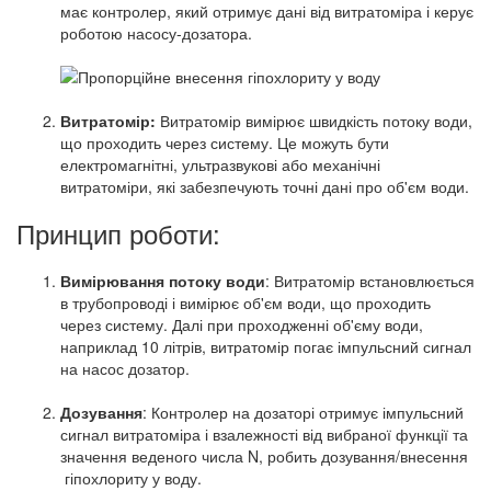
має контролер, який отримує дані від витратоміра і керує
роботою насосу-дозатора.
Витратомір:
Витратомір вимірює швидкість потоку води,
що проходить через систему. Це можуть бути
електромагнітні, ультразвукові або механічні
витратоміри, які забезпечують точні дані про об'єм води.
Принцип роботи:
Вимірювання потоку води
: Витратомір встановлюється
в трубопроводі і вимірює об'єм води, що проходить
через систему. Далі при проходженні об'єму води,
наприклад 10 літрів, витратомір погає імпульсний сигнал
на насос дозатор.
Дозування
: Контролер на дозаторі отримує імпульсний
сигнал витратоміра і взалежності від вибраної функції та
значення веденого числа N, робить дозування/внесення
гіпохлориту у воду.