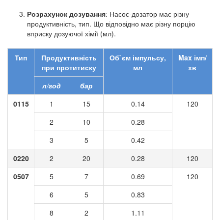
Розрахунок дозування
: Насос-дозатор має різну
продуктивність, тип. Що відповідно має різну порцію
вприску дозуючої хімії (мл).
Тип
Продуктивність
Об`єм
імпульсу
,
Max
імп/
при протитиску
мл
хв
л/год
бар
0115
1
15
0.14
120
2
10
0.28
3
5
0.42
0220
2
20
0.28
120
0507
5
7
0.69
120
6
5
0.83
8
2
1.11