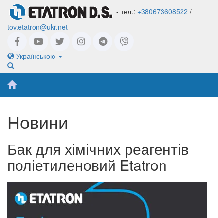
- тел.:
+380673608522
/
tov.etatron@ukr.net
Українською
Новини
Бак для хімічних реагентів
поліетиленовий Etatron