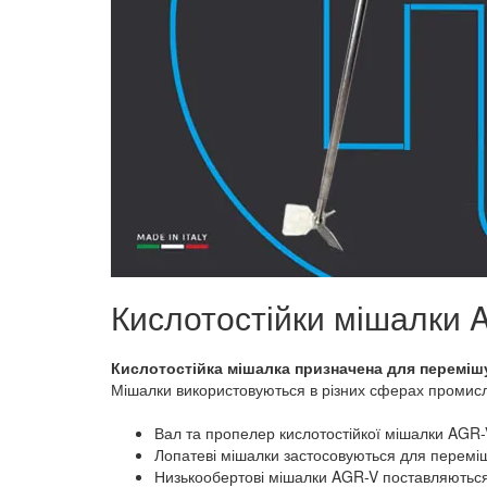
Кислотостійки мішалки 
Кислотостійка мішалка призначена для переміш
Мішалки використовуються в різних сферах промислов
Вал та пропелер кислотостійкої мішалки AGR-V 
Лопатеві мішалки застосовуються для перемішу
Низькообертові мішалки AGR-V поставляються із 