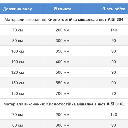
Довжина валу
Ø гвинта
Кі-сть об/хв
Матеріали виконання:
Кислотостійка мішалка з н/ст AISI 304
70 см
200 мм
140
80 см
300 мм
90
100 см
350 мм
90
100 см
400 мм
90
120 см
500 мм
90
150 см
550 мм
90
150 см
700 мм
70
Матеріали виконання:
Кислотостійка мішалка з н/ст AISI 316L
70 см
200 мм
140
80 см
300 мм
90