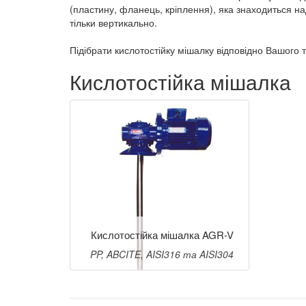
(пластину, фланець, кріплення), яка знаходиться н
тільки вертикально.
Підібрати кислотостійку мішалку відповідно Вашого
Кислотостійка мішалка
Кислотостійка мішалка AGR-V
PP, ABCITE, AISI316 та AISI304