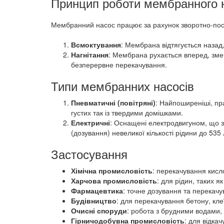
Принцип роботи мембранного 
Мембранний насос працює за рахунок зворотно-посту
Всмоктування
: Мембрана відтягується назад
Нагнітання
: Мембрана рухається вперед, зме
безперервне перекачування.
Типи мембранних насосів
Пневматичні (повітряні)
: Найпоширеніші, пр
густих так із твердими домішками.
Електричні
: Оснащені електродвигуном, що 
(дозування) невеликої кількості рідини до 535 
Застосування
Хімічна промисловість
: перекачування кисло
Харчова промисловість
: для рідин, таких я
Фармацевтика
: точне дозування та перекачу
Будівництво
: для перекачування бетону, кле
Очисні споруди
: робота з брудними водами
Гірничодобувна промисловість
: для відка