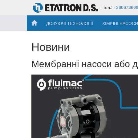
- тел.:
+38067360
ДОЗУЮЧІ ТЕХНОЛОГІЇ
ХІМІЧНІ НАСОСИ
Новини
Мембранні насоси або д