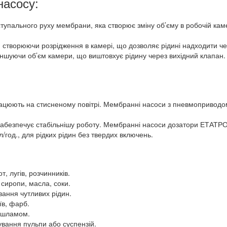
насосу:
пального руху мембрани, яка створює зміну об’єму в робочій каме
, створюючи розрідження в камері, що дозволяє рідині надходити че
ншуючи об’єм камери, що виштовхує рідину через вихідний клапан
ацюють на стисненому повітрі. Мембранні насоси з пневмоприводом
забезпечує стабільнішу роботу. Мембранні насоси дозатори ЕТАТР
л/год., для рідких рідин без твердих включень.
т, лугів, розчинників.
к сиропи, масла, соки.
вання чутливих рідин.
їв, фарб.
, шламом.
чування пульпи або суспензій.