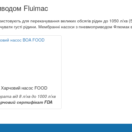
иводом Fluimac
товують для перекачування великих обсягів рідин до 1050 л/хв (5
ачувати густі рідини. Мембранні насоси з пневмоприводом Флюмак 
Харчовий насос FOOD
рата від 8 л/хв до 1000 л/хв
арчовий сертифікат FDA