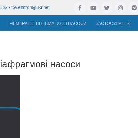
8522
/
tov.etatron@ukr.net
МЕМБРАННІ ПНЕВМАТИЧНІ НАСОСИ
ЗАСТОСУВАННЯ
іафрагмові насоси