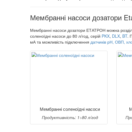
Мембранні насоси дозатори Et
Мембранні насоси дозатори ЕТАТРОН можна розділи
соленоїдні насоси до 80 л/год, серій
PKX
,
DLX
,
BT
. 
мА та можливість підключення
датчиків рН, ОВП, хл
Мембранні соленоїдні насоси
М
Продуктивність: 1÷80 л/год
Пр