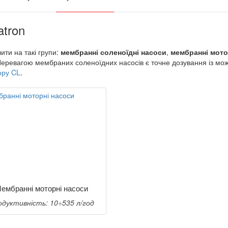
atron
ти на такі групи:
мембранні соленоїдні насоси
,
мембранні мото
Перевагою мембраних соленоїдних насосів є точне дозування із мож
ору CL
.
ембранні моторні насоси
одуктивність: 10÷535 л/год