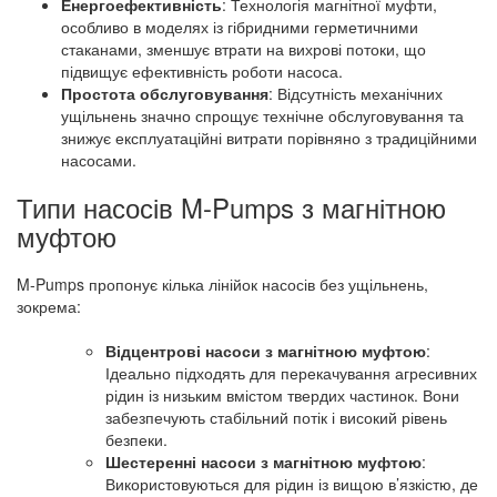
Енергоефективність
: Технологія магнітної муфти,
особливо в моделях із гібридними герметичними
стаканами, зменшує втрати на вихрові потоки, що
підвищує ефективність роботи насоса.
Простота обслуговування
: Відсутність механічних
ущільнень значно спрощує технічне обслуговування та
знижує експлуатаційні витрати порівняно з традиційними
насосами.
Типи насосів M-Pumps з магнітною
муфтою
M-Pumps пропонує кілька лінійок насосів без ущільнень,
зокрема:
Відцентрові насоси з магнітною муфтою
:
Ідеально підходять для перекачування агресивних
рідин із низьким вмістом твердих частинок. Вони
забезпечують стабільний потік і високий рівень
безпеки.
Шестеренні насоси з магнітною муфтою
:
Використовуються для рідин із вищою в’язкістю, де