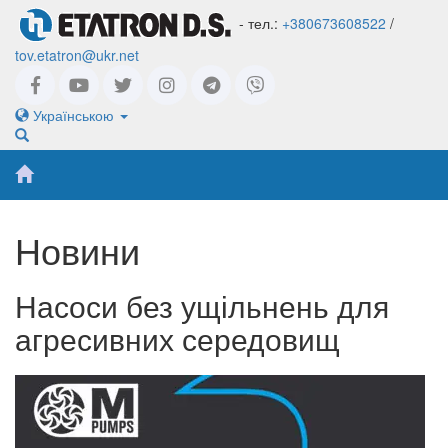
- тел.:
+380673608522
/
tov.etatron@ukr.net
Українською
Новини
Насоси без ущільнень для
агресивних середовищ