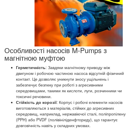
Особливості насосів M-Pumps з
магнітною муфтою
Герметичність
: Завдяки магнітному приводу між
двигуном і робочою частиною насоса відсутній фізичний
контакт. Це дозволяє уникнути зносу ущільнень і
забезпечує безпеку при роботі з агресивними
середовищами, такими як кислоти, луги, розчинники чи
токсичні речовини.
Стійкість до корозії
: Корпус і робочі елементи насосів
виготовляються з матеріалів, стійких до агресивних
середовищ, наприклад, нержавіючої сталі, поліпропілену
(PPH) або PVDF (полівініліденфториду), що гарантує
довговічність навіть у складних умовах.