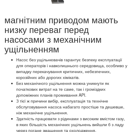
магнітним приводом мають
низку переваг перед
насосами з механічним
ущільненням
Насос без ущільнювачів гарантує безпеку експлуатації
для операторів і навколишнього середовища, особливо у
випадку перекачування критичних, небезпечних,
корозійних або дорогих хімікатів.
Без механічного ущільнення можна уникнути як
початкових витрат на те саме, так і громіздких
допоміжних планів промивання API.
З тієї ж причини вибір, експлуатація та технічне
обслуговування насоса набагато простіше та дешевше,
ніж механічне ущільнення.
Здатність працювати з рідинами з високим вмістом газу,
в яких більшість механічних ущільнень вийшли б з ладу
через погане змащення та охолодження.